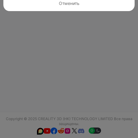
Отменить
Copyright © 2025 CREALITY 3D (HK) TECHNOLOGY LIMITED Все права
защищены.





