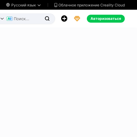
Облачное приложение Creality Cloud

Русский язык




Авторизоваться

