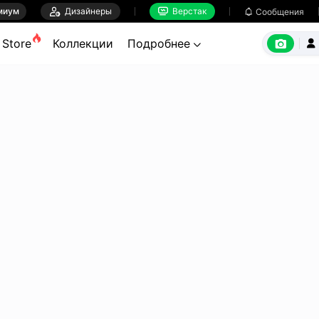
миум

Дизайнеры
Верстак

Сообщения



Store
Коллекции
Подробнее

