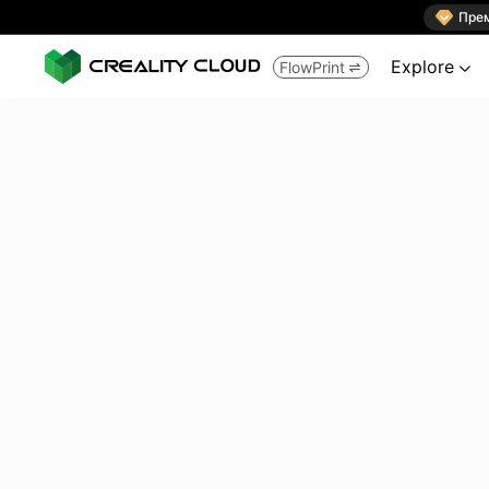

Пре
Explore
FlowPrint

