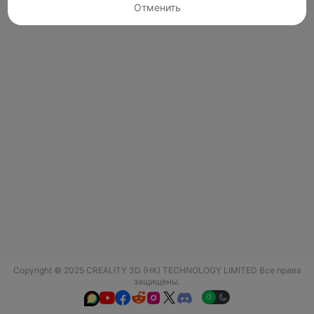
Отменить
Copyright © 2025 CREALITY 3D (HK) TECHNOLOGY LIMITED Все права
защищены.





