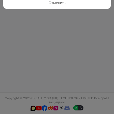
Отменить
Copyright © 2025 CREALITY 3D (HK) TECHNOLOGY LIMITED Все права
защищены.





