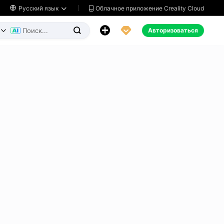
Облачное приложение Creality Cloud

Русский язык




Авторизоваться

