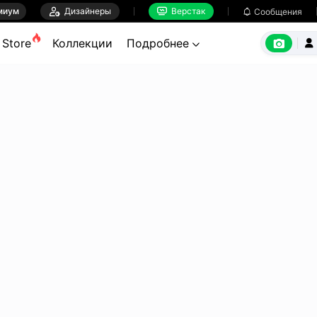
миум

Дизайнеры
Верстак

Сообщения



Store
Коллекции
Подробнее

