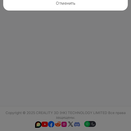
Отменить
Copyright © 2025 CREALITY 3D (HK) TECHNOLOGY LIMITED Все права
защищены.





