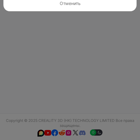
Отменить
Copyright © 2025 CREALITY 3D (HK) TECHNOLOGY LIMITED Все права
защищены.





