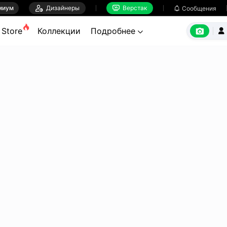
миум

Дизайнеры
Верстак

Сообщения



Store
Коллекции
Подробнее

