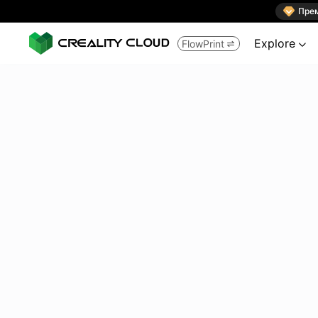

Пре
Explore
FlowPrint

