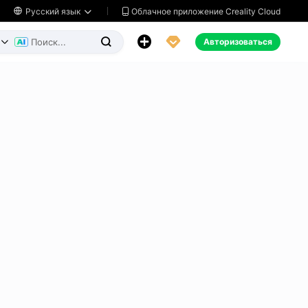
Облачное приложение Creality Cloud

Русский язык




Авторизоваться

