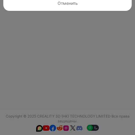
Отменить
Copyright © 2025 CREALITY 3D (HK) TECHNOLOGY LIMITED Все права
защищены.





