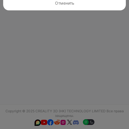
Отменить
Copyright © 2025 CREALITY 3D (HK) TECHNOLOGY LIMITED Все права
защищены.





