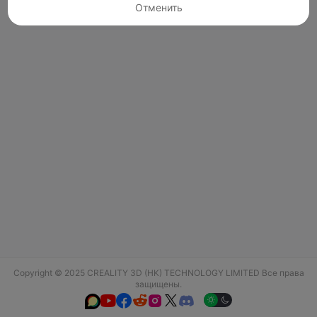
Отменить
Copyright © 2025 CREALITY 3D (HK) TECHNOLOGY LIMITED Все права
защищены.





