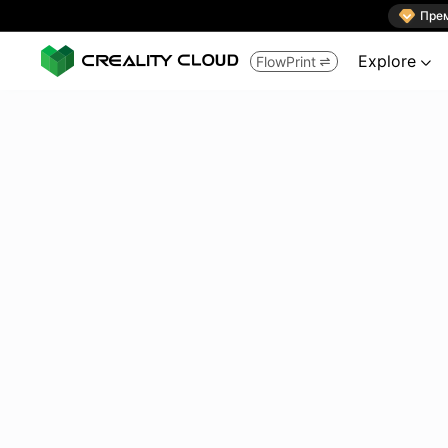

Пре
Explore
FlowPrint

