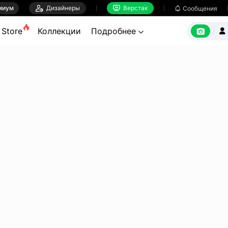
миум

Дизайнеры
Верстак

Сообщения



Store
Коллекции
Подробнее

