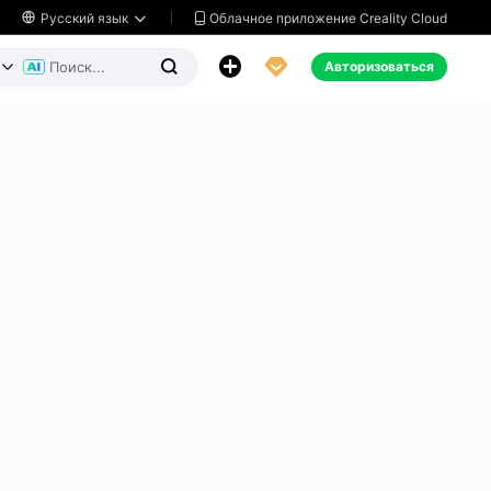
Облачное приложение Creality Cloud

Русский язык




Авторизоваться

