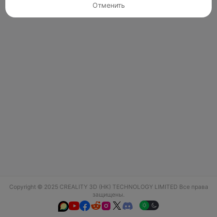
Отменить
Copyright © 2025 CREALITY 3D (HK) TECHNOLOGY LIMITED Все права
защищены.





