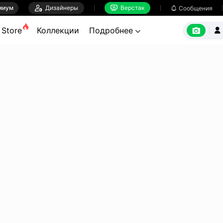
миум

Дизайнеры
Верстак

Сообщения



Store
Коллекции
Подробнее

