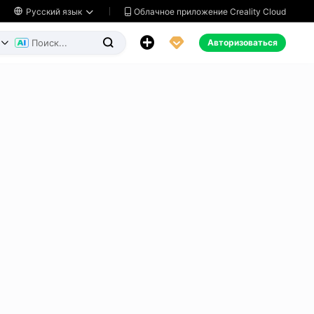
Облачное приложение Creality Cloud

Русский язык




Авторизоваться

