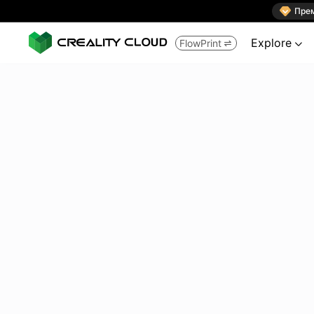

Пре
Explore
FlowPrint

