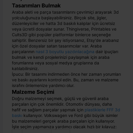
Tasarımları Bulmak
Araba aleti ve parça tasarımlarını çevrimiçi arayarak 3d
yolculuğunuza başlayabilirsiniz. Birçok site, jigler,
düzenleyiciler ve hatta 3d baskılı kalıplar için ücretsiz
veya ücretli dosyalar sunar. Thingiverse, Printables ve
Cults3D gibi popüler platformlar binlerce seçeneğe
sahiptir. Benzersiz bir şey istiyorsanız, Etsy'de arabanız
için özel dosyalar satan tasarımcılar var. Araba
parçalarının
nasıl 3 boyutlu yazdırılacağına
dair ipuçları
bulmak ve kendi projelerinizi paylaşmak için araba
forumlarına veya sosyal medya gruplarına da
katılabilirsiniz.
İpucu: Bir tasarımı indirmeden önce her zaman yorumları
ve baskı ayarlarını kontrol edin. Bu, zaman ve malzeme
israfını önlemenize yardımcı olur.
Malzeme Seçimi
Doğru malzemeyi seçmek, güçlü ve güvenli araba
parçaları için çok önemlidir. Otomotiv dünyası, daha
hafif ve sağlam parçalar yapmak için
plastiklerle FFF 3d
baskı
kullanıyor. Volkswagen ve Ford gibi büyük isimler
bu malzemeleri gerçek araba parçaları için kullanıyor.
İşte seçim yapmanıza yardımcı olacak hızlı bir kılavuz: