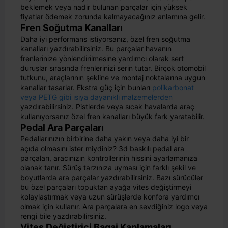
beklemek veya nadir bulunan parçalar için yüksek
fiyatlar ödemek zorunda kalmayacağınız anlamına gelir.
Fren Soğutma Kanalları
Daha iyi performans istiyorsanız, özel fren soğutma
kanalları yazdırabilirsiniz. Bu parçalar havanın
frenlerinize yönlendirilmesine yardımcı olarak sert
duruşlar sırasında frenlerinizi serin tutar. Birçok otomobil
tutkunu, araçlarının şekline ve montaj noktalarına uygun
kanallar tasarlar. Ekstra güç için bunları
polikarbonat
veya PETG gibi ısıya dayanıklı malzemelerden
yazdırabilirsiniz. Pistlerde veya sıcak havalarda araç
kullanıyorsanız özel fren kanalları büyük fark yaratabilir.
Pedal Ara Parçaları
Pedallarınızın birbirine daha yakın veya daha iyi bir
açıda olmasını ister miydiniz? 3d baskılı pedal ara
parçaları, aracınızın kontrollerinin hissini ayarlamanıza
olanak tanır. Sürüş tarzınıza uyması için farklı şekil ve
boyutlarda ara parçalar yazdırabilirsiniz. Bazı sürücüler
bu özel parçaları topuktan ayağa vites değiştirmeyi
kolaylaştırmak veya uzun sürüşlerde konfora yardımcı
olmak için kullanır. Ara parçalara en sevdiğiniz logo veya
rengi bile yazdırabilirsiniz.
Vites Değiştirici Bagaj Kaplamaları