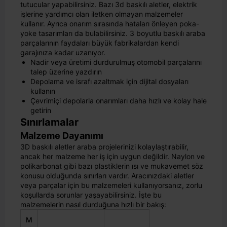
tutucular yapabilirsiniz. Bazı 3d baskılı aletler, elektrik
işlerine yardımcı olan iletken olmayan malzemeler
kullanır. Ayrıca onarım sırasında hataları önleyen poka-
yoke tasarımları da bulabilirsiniz. 3 boyutlu baskılı araba
parçalarının faydaları büyük fabrikalardan kendi
garajınıza kadar uzanıyor.
Nadir veya üretimi durdurulmuş otomobil parçalarını
talep üzerine yazdırın
Depolama ve israfı azaltmak için dijital dosyaları
kullanın
Çevrimiçi depolarla onarımları daha hızlı ve kolay hale
getirin
Sınırlamalar
Malzeme Dayanımı
3D baskılı aletler araba projelerinizi kolaylaştırabilir,
ancak her malzeme her iş için uygun değildir. Naylon ve
polikarbonat gibi bazı plastiklerin ısı ve mukavemet söz
konusu olduğunda sınırları vardır. Aracınızdaki aletler
veya parçalar için bu malzemeleri kullanıyorsanız, zorlu
koşullarda sorunlar yaşayabilirsiniz. İşte bu
malzemelerin nasıl durduğuna hızlı bir bakış:
M