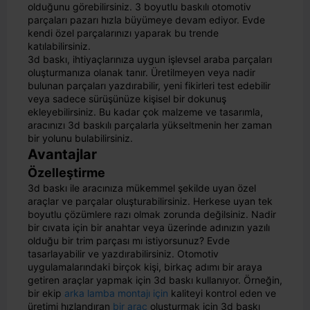
olduğunu görebilirsiniz. 3 boyutlu baskılı otomotiv
parçaları pazarı hızla büyümeye devam ediyor. Evde
kendi özel parçalarınızı yaparak bu trende
katılabilirsiniz.
3d baskı, ihtiyaçlarınıza uygun işlevsel araba parçaları
oluşturmanıza olanak tanır. Üretilmeyen veya nadir
bulunan parçaları yazdırabilir, yeni fikirleri test edebilir
veya sadece sürüşünüze kişisel bir dokunuş
ekleyebilirsiniz. Bu kadar çok malzeme ve tasarımla,
aracınızı 3d baskılı parçalarla yükseltmenin her zaman
bir yolunu bulabilirsiniz.
Avantajlar
Özelleştirme
3d baskı ile aracınıza mükemmel şekilde uyan özel
araçlar ve parçalar oluşturabilirsiniz. Herkese uyan tek
boyutlu çözümlere razı olmak zorunda değilsiniz. Nadir
bir cıvata için bir anahtar veya üzerinde adınızın yazılı
olduğu bir trim parçası mı istiyorsunuz? Evde
tasarlayabilir ve yazdırabilirsiniz. Otomotiv
uygulamalarındaki birçok kişi, birkaç adımı bir araya
getiren araçlar yapmak için 3d baskı kullanıyor. Örneğin,
bir ekip
arka lamba montajı için
kaliteyi kontrol eden ve
üretimi hızlandıran
bir araç
oluşturmak için 3d baskı