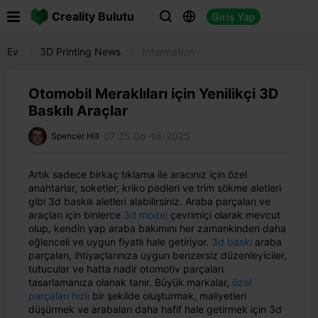

Creality Bulutu
Giriş Yap



Ev
3D Printing News
Information
Otomobil Meraklıları için Yenilikçi 3D
Baskılı Araçlar
07:25 06-16-2025
Spencer Hill
Artık sadece birkaç tıklama ile aracınız için özel
anahtarlar, soketler, kriko pedleri ve trim sökme aletleri
gibi 3d baskılı aletleri alabilirsiniz. Araba parçaları ve
araçları için binlerce
3d model
çevrimiçi olarak mevcut
olup, kendin yap araba bakımını her zamankinden daha
eğlenceli ve uygun fiyatlı hale getiriyor.
3d baskı
araba
parçaları, ihtiyaçlarınıza uygun benzersiz düzenleyiciler,
tutucular ve hatta nadir otomotiv parçaları
tasarlamanıza olanak tanır. Büyük markalar,
özel
parçaları hızlı
bir şekilde oluşturmak, maliyetleri
düşürmek ve arabaları daha hafif hale getirmek için 3d