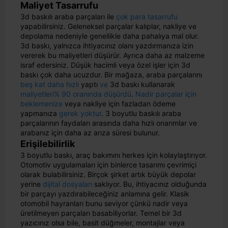
Maliyet Tasarrufu
3d baskılı araba parçaları ile
çok para tasarrufu
yapabilirsiniz. Geleneksel parçalar kalıplar, nakliye ve
depolama nedeniyle genellikle daha pahalıya mal olur.
3d baskı, yalnızca ihtiyacınız olanı yazdırmanıza izin
vererek bu maliyetleri düşürür. Ayrıca daha az malzeme
israf edersiniz. Düşük hacimli veya özel işler için 3d
baskı çok daha ucuzdur. Bir mağaza, araba parçalarını
beş kat daha hızlı
yaptı
ve
3d baskı kullanarak
maliyetleri% 90 oranında düşürdü
.
Nadir parçalar için
beklemenize
veya nakliye için fazladan ödeme
yapmanıza
gerek yoktur
. 3 boyutlu baskılı araba
parçalarının faydaları arasında daha hızlı onarımlar ve
arabanız için daha az arıza süresi bulunur.
Erişilebilirlik
3 boyutlu baskı, araç bakımını herkes için kolaylaştırıyor.
Otomotiv uygulamaları için binlerce tasarımı çevrimiçi
olarak bulabilirsiniz. Birçok şirket artık büyük depolar
yerine
dijital dosyaları
saklıyor. Bu, ihtiyacınız olduğunda
bir parçayı yazdırabileceğiniz anlamına gelir. Klasik
otomobil hayranları bunu seviyor çünkü nadir veya
üretilmeyen parçaları basabiliyorlar. Temel bir 3d
yazıcınız olsa bile, basit düğmeler, montajlar veya