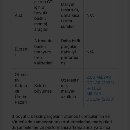
e-tron GT
Maliyet
için 3
tasarrufu,
boyutlu
Audi
daha kısa
N/A
baskılı
teslim
montaj
süreleri
araçları
3 boyutlu
Daha hafif
baskılı
parçalar,
Bugatt
titanyum
daha iyi
N/A
i
fren
performa
kaliperleri
ns
Otomo
2,05 MILYAR
tiv
Özelleştir
DOLAR (2022)
Katma
Sektör
me,
→ 11,26
nlı
büyümesi
maliyet
MILYAR
Üretim
azaltma
DOLAR (2030)
Pazarı
3 boyutlu baskılı parçaların otomobil üreticilerinin ve
sürücülerin zamandan tasarruf etmelerine, maliyetleri
düşürmelerine ve performansı artırmalarına yardımcı