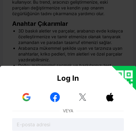
kullanıyor. Bu trend, aracınızı geliştirmenize, eski
parçaları değiştirmenize ve kendin yap onarım
özgürlüğünün tadını çıkarmanıza yardımcı olur.
Anahtar Çıkarımlar
3D baskılı aletler ve parçalar, arabanızı evde kolayca
özelleştirmenize ve tamir etmenize olanak tanıyarak
zamandan ve paradan tasarruf etmenizi sağlar.
Arabanıza mükemmel şekilde uyan ve tarzınıza uyan
anahtarlar, kriko pedleri, trim aletleri ve özel parçalar
yazdırabilirsiniz.
Doğru malzemeleri seçmek ve baskılarınızı test
etmek, hafif işler ve hızlı onarımlar için güçlü ve
Log In
güvenli parçalar sağlar.
3D baskı, nadir bulunan veya üretimi durdurulan
parçaları değiştirmenize ve beklemeden veya çok
fazla harcama yapmadan yeni fikirler denemenize



yardımcı olur.
Hafif işler için 3D baskılı aletler kullanın, ancak
VEYA
güvende kalmak için ağır işlerde veya yüksek ısılı
işlerde metal aletlere güvenin.
3D Baskılı Aletler
Aracınız için binlerce 3d baskılı aracı çevrimiçi olarak