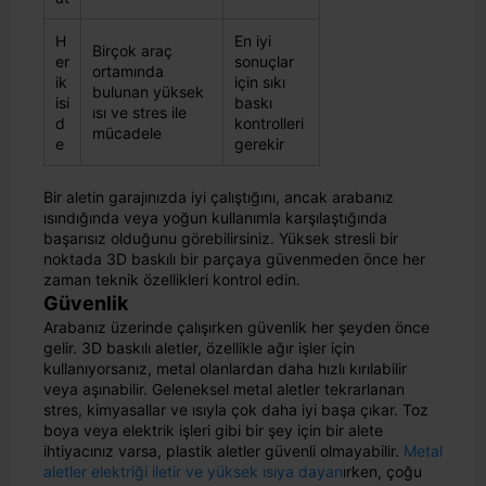
H
En iyi
Birçok araç
er
sonuçlar
ortamında
ik
için sıkı
bulunan yüksek
isi
baskı
ısı ve stres ile
d
kontrolleri
mücadele
e
gerekir
Bir aletin garajınızda iyi çalıştığını, ancak arabanız
ısındığında veya yoğun kullanımla karşılaştığında
başarısız olduğunu görebilirsiniz. Yüksek stresli bir
noktada 3D baskılı bir parçaya güvenmeden önce her
zaman teknik özellikleri kontrol edin.
Güvenlik
Arabanız üzerinde çalışırken güvenlik her şeyden önce
gelir. 3D baskılı aletler, özellikle ağır işler için
kullanıyorsanız, metal olanlardan daha hızlı kırılabilir
veya aşınabilir. Geleneksel metal aletler tekrarlanan
stres, kimyasallar ve ısıyla çok daha iyi başa çıkar. Toz
boya veya elektrik işleri gibi bir şey için bir alete
ihtiyacınız varsa, plastik aletler güvenli olmayabilir.
Metal
aletler elektriği iletir ve yüksek ısıya dayan
ırken, çoğu