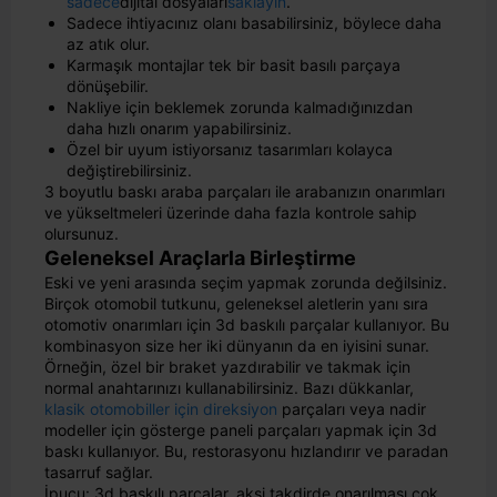
sadece
dijital dosyaları
saklayın
.
Sadece ihtiyacınız olanı basabilirsiniz, böylece daha
az atık olur.
Karmaşık montajlar tek bir basit basılı parçaya
dönüşebilir.
Nakliye için beklemek zorunda kalmadığınızdan
daha hızlı onarım yapabilirsiniz.
Özel bir uyum istiyorsanız tasarımları kolayca
değiştirebilirsiniz.
3 boyutlu baskı araba parçaları ile arabanızın onarımları
ve yükseltmeleri üzerinde daha fazla kontrole sahip
olursunuz.
Geleneksel Araçlarla Birleştirme
Eski ve yeni arasında seçim yapmak zorunda değilsiniz.
Birçok otomobil tutkunu, geleneksel aletlerin yanı sıra
otomotiv onarımları için 3d baskılı parçalar kullanıyor. Bu
kombinasyon size her iki dünyanın da en iyisini sunar.
Örneğin, özel bir braket yazdırabilir ve takmak için
normal anahtarınızı kullanabilirsiniz. Bazı dükkanlar,
klasik otomobiller için direksiyon
parçaları veya nadir
modeller için gösterge paneli parçaları yapmak için 3d
baskı kullanıyor. Bu, restorasyonu hızlandırır ve paradan
tasarruf sağlar.
İpucu: 3d baskılı parçalar, aksi takdirde onarılması çok