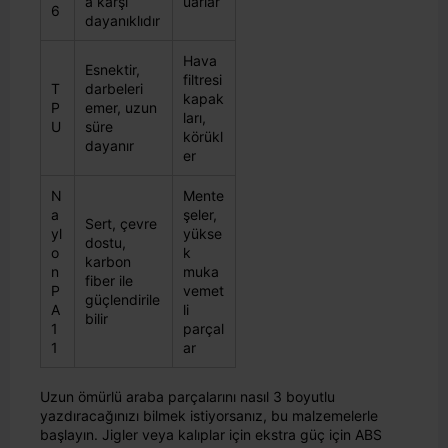
a karşı
uarlar
6
dayanıklıdır
Hava
Esnektir,
filtresi
T
darbeleri
kapak
P
emer, uzun
ları,
U
süre
körükl
dayanır
er
N
Mente
a
şeler,
Sert, çevre
yl
yükse
dostu,
o
k
karbon
n
muka
fiber ile
P
vemet
güçlendirile
A
li
bilir
1
parçal
1
ar
Uzun ömürlü araba parçalarını nasıl 3 boyutlu
yazdıracağınızı bilmek istiyorsanız, bu malzemelerle
başlayın. Jigler veya kalıplar için ekstra güç için ABS