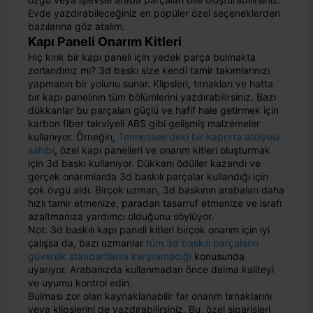
Evde yazdırabileceğiniz en popüler özel seçeneklerden
bazılarına göz atalım.
Kapı Paneli Onarım Kitleri
Hiç kırık bir kapı paneli için yedek parça bulmakta
zorlandınız mı? 3d baskı size kendi tamir takımlarınızı
yapmanın bir yolunu sunar. Klipsleri, tırnakları ve hatta
bir kapı panelinin tüm bölümlerini yazdırabilirsiniz. Bazı
dükkanlar bu parçaları güçlü ve hafif hale getirmek için
karbon fiber takviyeli ABS gibi gelişmiş malzemeler
kullanıyor. Örneğin,
Tennessee'deki bir kaporta atölyesi
sahibi
, özel kapı panelleri ve onarım kitleri oluşturmak
için 3d baskı kullanıyor. Dükkanı ödüller kazandı ve
gerçek onarımlarda 3d baskılı parçalar kullandığı için
çok övgü aldı. Birçok uzman, 3d baskının arabaları daha
hızlı tamir etmenize, paradan tasarruf etmenize ve israfı
azaltmanıza yardımcı olduğunu söylüyor.
Not: 3d baskılı kapı paneli kitleri birçok onarım için iyi
çalışsa da, bazı uzmanlar
tüm 3d baskılı parçaların
güvenlik standartlarını karşılamadığı
konusunda
uyarıyor. Arabanızda kullanmadan önce daima kaliteyi
ve uyumu kontrol edin.
Bulması zor olan kaynaklanabilir far onarım tırnaklarını
veya klipslerini de yazdırabilirsiniz. Bu, özel siparişleri