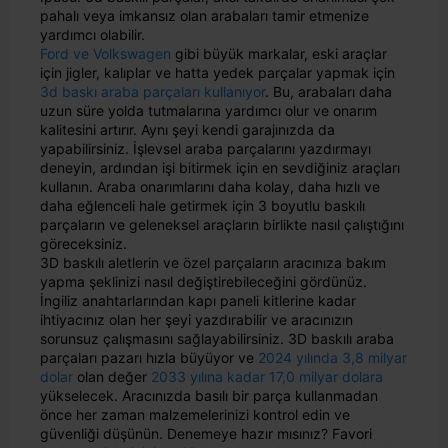
pahalı veya imkansız olan arabaları tamir etmenize
yardımcı olabilir.
Ford ve Volkswagen
gibi büyük markalar, eski araçlar
için jigler, kalıplar ve hatta yedek parçalar yapmak için
3d baskı araba parçaları kullanıyor
. Bu, arabaları daha
uzun süre yolda tutmalarına yardımcı olur ve onarım
kalitesini artırır. Aynı şeyi kendi garajınızda da
yapabilirsiniz. İşlevsel araba parçalarını yazdırmayı
deneyin, ardından işi bitirmek için en sevdiğiniz araçları
kullanın. Araba onarımlarını daha kolay, daha hızlı ve
daha eğlenceli hale getirmek için 3 boyutlu baskılı
parçaların ve geleneksel araçların birlikte nasıl çalıştığını
göreceksiniz.
3D baskılı aletlerin ve özel parçaların aracınıza bakım
yapma şeklinizi nasıl değiştirebileceğini gördünüz.
İngiliz anahtarlarından kapı paneli kitlerine kadar
ihtiyacınız olan her şeyi yazdırabilir ve aracınızın
sorunsuz çalışmasını sağlayabilirsiniz. 3D baskılı araba
parçaları pazarı hızla büyüyor ve
2024 yılında 3,8 milyar
dolar
olan değer
2033 yılına kadar 17,0 milyar dolara
yükselecek. Aracınızda basılı bir parça kullanmadan
önce her zaman malzemelerinizi kontrol edin ve
güvenliği düşünün. Denemeye hazır mısınız? Favori