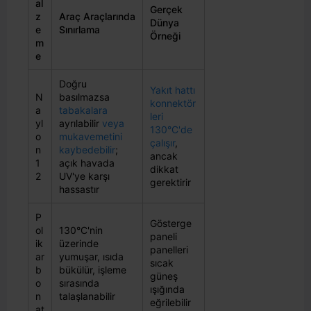
al
Gerçek
z
Araç Araçlarında
Dünya
e
Sınırlama
Örneği
m
e
Doğru
Yakıt hattı
N
basılmazsa
konnektör
a
tabakalara
leri
yl
ayrılabilir
veya
130°C'de
o
mukavemetini
çalışır
,
n
kaybedebilir
;
ancak
1
açık havada
dikkat
2
UV'ye karşı
gerektirir
hassastır
P
Gösterge
ol
130°C'nin
paneli
ik
üzerinde
panelleri
ar
yumuşar, ısıda
sıcak
b
bükülür, işleme
güneş
o
sırasında
ışığında
n
talaşlanabilir
eğrilebilir
at