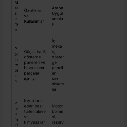
M
al
Araba
Özellikler
z
Uygul
ve
e
amala
Kullanımlar
m
rı
e
İç
meka
P
Güçlü, hafif,
n,
ol
gösterge
göster
ip
panelleri ve
ge
ro
hava akımı
panell
pi
parçaları
eri,
le
için iyi
sıvı
n
sistem
leri
Isıyı idare
P
eder, bazı
Motor
ol
türleri aleve
bölme
ia
ve
si,
m
kimyasallar
rezerv
id