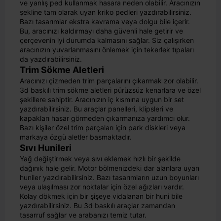
ve yanlış ped kullanmak hasara neden olabilir. Aracınızın
şekline tam olarak uyan kriko pedleri yazdırabilirsiniz.
Bazı tasarımlar ekstra kavrama veya dolgu bile içerir.
Bu, aracınızı kaldırmayı daha güvenli hale getirir ve
çerçevenin iyi durumda kalmasını sağlar. Siz çalışırken
aracınızın yuvarlanmasını önlemek için tekerlek tıpaları
da yazdırabilirsiniz.
Trim Sökme Aletleri
Aracınızı çizmeden trim parçalarını çıkarmak zor olabilir.
3d baskılı trim sökme aletleri pürüzsüz kenarlara ve özel
şekillere sahiptir. Aracınızın iç kısmına uygun bir set
yazdırabilirsiniz. Bu araçlar panelleri, klipsleri ve
kapakları hasar görmeden çıkarmanıza yardımcı olur.
Bazı kişiler özel trim parçaları için park diskleri veya
markaya özgü aletler basmaktadır.
Sıvı Hunileri
Yağ değiştirmek veya sıvı eklemek hızlı bir şekilde
dağınık hale gelir. Motor bölmenizdeki dar alanlara uyan
huniler yazdırabilirsiniz. Bazı tasarımların uzun boyunları
veya ulaşılması zor noktalar için özel ağızları vardır.
Kolay dökmek için bir şişeye vidalanan bir huni bile
yazdırabilirsiniz. Bu 3d baskılı araçlar zamandan
tasarruf sağlar ve arabanızı temiz tutar.