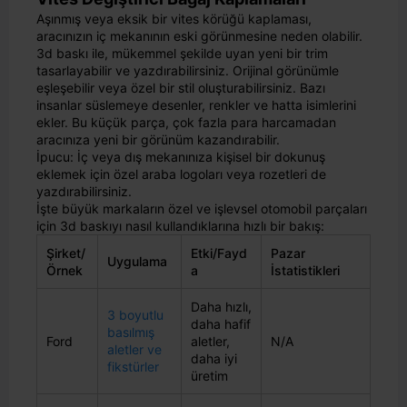
Aşınmış veya eksik bir vites körüğü kaplaması,
aracınızın iç mekanının eski görünmesine neden olabilir.
3d baskı ile, mükemmel şekilde uyan yeni bir trim
tasarlayabilir ve yazdırabilirsiniz. Orijinal görünümle
eşleşebilir veya özel bir stil oluşturabilirsiniz. Bazı
insanlar süslemeye desenler, renkler ve hatta isimlerini
ekler. Bu küçük parça, çok fazla para harcamadan
aracınıza yeni bir görünüm kazandırabilir.
İpucu: İç veya dış mekanınıza kişisel bir dokunuş
eklemek için özel araba logoları veya rozetleri de
yazdırabilirsiniz.
İşte büyük markaların özel ve işlevsel otomobil parçaları
için 3d baskıyı nasıl kullandıklarına hızlı bir bakış:
Şirket/
Etki/Fayd
Pazar
Uygulama
Örnek
a
İstatistikleri
Daha hızlı,
3 boyutlu
daha hafif
basılmış
Ford
aletler,
N/A
aletler ve
daha iyi
fikstürler
üretim