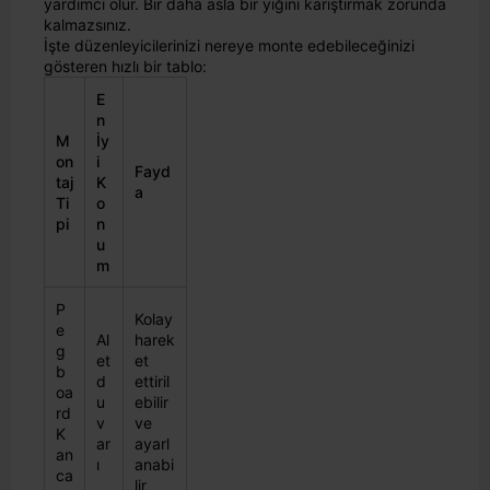
yardımcı olur. Bir daha asla bir yığını karıştırmak zorunda
kalmazsınız.
İşte düzenleyicilerinizi nereye monte edebileceğinizi
gösteren hızlı bir tablo:
E
n
M
İy
on
i
Fayd
taj
K
a
Ti
o
pi
n
u
m
P
Kolay
e
Al
harek
g
et
et
b
d
ettiril
oa
u
ebilir
rd
v
ve
K
ar
ayarl
an
ı
anabi
ca
lir