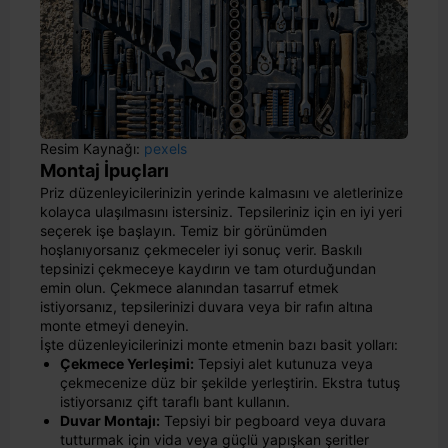
Resim Kaynağı:
pexels
Montaj İpuçları
Priz düzenleyicilerinizin yerinde kalmasını ve aletlerinize
kolayca ulaşılmasını istersiniz. Tepsileriniz için en iyi yeri
seçerek işe başlayın. Temiz bir görünümden
hoşlanıyorsanız çekmeceler iyi sonuç verir. Baskılı
tepsinizi çekmeceye kaydırın ve tam oturduğundan
emin olun. Çekmece alanından tasarruf etmek
istiyorsanız, tepsilerinizi duvara veya bir rafın altına
monte etmeyi deneyin.
İşte düzenleyicilerinizi monte etmenin bazı basit yolları:
Çekmece Yerleşimi:
Tepsiyi alet kutunuza veya
çekmecenize düz bir şekilde yerleştirin. Ekstra tutuş
istiyorsanız çift taraflı bant kullanın.
Duvar Montajı:
Tepsiyi bir pegboard veya duvara
tutturmak için vida veya güçlü yapışkan şeritler