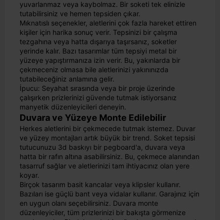
yuvarlanmaz veya kaybolmaz. Bir soketi tek elinizle
tutabilirsiniz ve hemen tepsiden çıkar.
Mıknatıslı seçenekler, aletlerini çok fazla hareket ettiren
kişiler için harika sonuç verir. Tepsinizi bir çalışma
tezgahına veya hatta dışarıya taşırsanız, soketler
yerinde kalır. Bazı tasarımlar tüm tepsiyi metal bir
yüzeye yapıştırmanıza izin verir. Bu, yakınlarda bir
çekmeceniz olmasa bile aletlerinizi yakınınızda
tutabileceğiniz anlamına gelir.
İpucu: Seyahat sırasında veya bir proje üzerinde
çalışırken prizlerinizi güvende tutmak istiyorsanız
manyetik düzenleyicileri deneyin.
Duvara ve Yüzeye Monte Edilebilir
Herkes aletlerini bir çekmecede tutmak istemez. Duvar
ve yüzey montajları artık büyük bir trend. Soket tepsisi
tutucunuzu 3d baskıyı bir pegboard'a, duvara veya
hatta bir rafın altına asabilirsiniz. Bu, çekmece alanından
tasarruf sağlar ve aletlerinizi tam ihtiyacınız olan yere
koyar.
Birçok tasarım basit kancalar veya klipsler kullanır.
Bazıları ise güçlü bant veya vidalar kullanır. Garajınız için
en uygun olanı seçebilirsiniz. Duvara monte
düzenleyiciler, tüm prizlerinizi bir bakışta görmenize