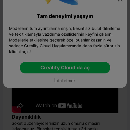
Es
düzen
üler
ne
lerini
Bölü
k
değişt
mler
Tam deneyimi yaşayın
irme
Modellerin tüm ayrıntılarına erişin, kesintisiz bulut dilimleme
Aramak için daha az, çalışmak için daha çok zaman
ve tek tıklamayla yazdırma özelliklerinin keyfini çıkarın.
harcarsınız. Düzenli bir çekmece, prizlerinizin nerede
Modellerle etkileşime geçerek özel puanlar kazanın ve
olduğunu her zaman bilmeniz anlamına gelir.
sadece Creality Cloud Uygulamasında daha fazla sürprizin
Priz Tepsi Tutucu 3D Baskı Avantajları
kilidini açın!
Creality Cloud'da aç
İptal etmek
Dayanıklılık
Soket düzenleyicilerinizin uzun ömürlü olmasını
istiyorsunuz. Bir soket tepsisi tutucu 3d baskı