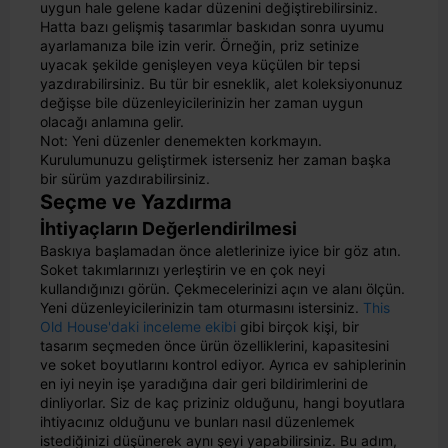
uygun hale gelene kadar düzenini değiştirebilirsiniz.
Hatta bazı gelişmiş tasarımlar baskıdan sonra uyumu
ayarlamanıza bile izin verir. Örneğin, priz setinize
uyacak şekilde genişleyen veya küçülen bir tepsi
yazdırabilirsiniz. Bu tür bir esneklik, alet koleksiyonunuz
değişse bile düzenleyicilerinizin her zaman uygun
olacağı anlamına gelir.
Not: Yeni düzenler denemekten korkmayın.
Kurulumunuzu geliştirmek isterseniz her zaman başka
bir sürüm yazdırabilirsiniz.
Seçme ve Yazdırma
İhtiyaçların Değerlendirilmesi
Baskıya başlamadan önce aletlerinize iyice bir göz atın.
Soket takımlarınızı yerleştirin ve en çok neyi
kullandığınızı görün. Çekmecelerinizi açın ve alanı ölçün.
Yeni düzenleyicilerinizin tam oturmasını istersiniz.
This
Old House'daki inceleme ekibi
gibi birçok kişi, bir
tasarım seçmeden önce ürün özelliklerini, kapasitesini
ve soket boyutlarını kontrol ediyor. Ayrıca ev sahiplerinin
en iyi neyin işe yaradığına dair geri bildirimlerini de
dinliyorlar. Siz de kaç priziniz olduğunu, hangi boyutlara
ihtiyacınız olduğunu ve bunları nasıl düzenlemek
istediğinizi düşünerek aynı şeyi yapabilirsiniz. Bu adım,