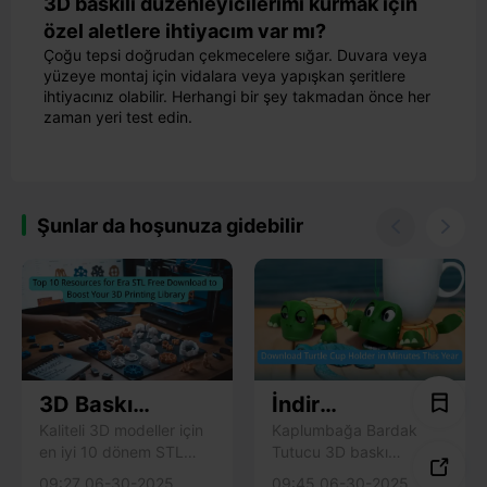
3D baskılı düzenleyicilerimi kurmak için
özel aletlere ihtiyacım var mı?
Çoğu tepsi doğrudan çekmecelere sığar. Duvara veya
yüzeye montaj için vidalara veya yapışkan şeritlere
ihtiyacınız olabilir. Herhangi bir şey takmadan önce her
zaman yeri test edin.
Şunlar da hoşunuza gidebilir


3D Baskı
İndir
Kitaplığınızı
Kaplumbağa
Kaliteli 3D modeller için
Kaplumbağa Bardak
en iyi 10 dönem STL
Tutucu 3D baskı
Güçlendirmek
Bardaklık Bu Yıl

ücretsiz indirme sitesine
dosyasını dakikalar
için Era STL
Dakikalar İçinde
09:27 06-30-2025
09:45 06-30-2025