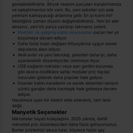
genişletebilirsiniz. Birçok tasarım parçaları karıştırmanıza
ve eşleştirmenize izin verir. Bu, yeni soketler için asla
yerinizin kalmayacağı anlamına gelir. En iyi kısmı mı?
İstediğiniz zaman düzeni değiştirebilirsiniz. Yeni bir alet
alırsanız, yeni bir parça yazdırıp takmanız yeterli.
Modüler ve gelişmiş kablo aksesuarları
pazarı her yıl
büyümeye devam ediyor.
Daha fazla insan değişen ihtiyaçlarına uygun esnek
depolama alanı istiyor.
Akıllı evler ve yeni teknoloji, şirketleri daha iyi, daha
uyarlanabilir düzenleyiciler üretmeye itiyor.
USB bağlantı noktaları veya aşırı gerilim koruması
gibi ekstra özelliklere sahip modüler priz tepsisi
tutucuları giderek daha popüler hale geliyor.
İnsanlar kablo kanallarını ve esnek sistemleri seviyor
çünkü garajlar daha karmaşık hale gelmeye devam
ediyor.
Hayatınıza uyan bir sistem elde edersiniz, tam tersi
değil.
Manyetik Seçenekler
Mıknatıslar hayatı kolaylaştırır. 2025 yılında, dahili
mıknatıslı priz düzenleyicileri daha fazla görüyorsunuz.
Bunlar prizlerinizi sıkıca tutar, böylece hiçbir şey