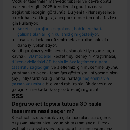
Modüler tasarımlar, manyetik tepsiler ve çevre dostu
malzemeler gibi 2025 trendlerinin garajınızı nasıl
değiştirebileceğini gördünüz. Bu yeni fikirler sayesinde
birçok hane artık garajlarını park etmekten daha fazlası
için kullanıyor:
Anketler garajların depolama, hobiler ve hatta
çalışma alanları için kullanıldığını gösteriyor
.
İnsanlar alanlarını düzenlemek ve kullanmak için
daha iyi yollar istiyor.
Kendi garajınızı yenilemeye başlamak istiyorsanız, açık
kaynaklı
3D modelleri
keşfetmeyi deneyin. Araştırmalar,
düzenleyicilerinizi 3D baskı ile özelleştirmenin para
tasarrufu sağladığını
ve aletleriniz için mükemmel uyumu
yaratmanıza olanak tanıdığını gösteriyor. İhtiyacınız olan
şeyi, ihtiyacınız olduğu anda, hatta
güneş enerjisiyle
çalışan yazıcılarla
bile yazdırabilirsiniz. Bir deneyin ve
garajınızın ne kadar kolay olabileceğini görün!
SSS
Doğru soket tepsisi tutucu 3D baskı
tasarımını nasıl seçerim?
Soket setinize bakarak ve çekmece alanınızı ölçerek
başlayın. Aletlerinize uygun bir tasarım seçin. Birçok
web sitesi boyuta veya türe göre filtreleme yapmanızı