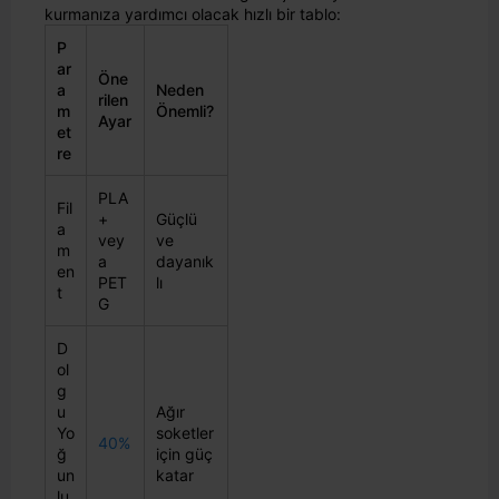
kurmanıza yardımcı olacak hızlı bir tablo:
P
ar
Öne
a
Neden
rilen
m
Önemli?
Ayar
et
re
PLA
Fil
+
Güçlü
a
vey
ve
m
a
dayanık
en
PET
lı
t
G
D
ol
g
u
Ağır
Yo
soketler
40%
ğ
için güç
un
katar
lu