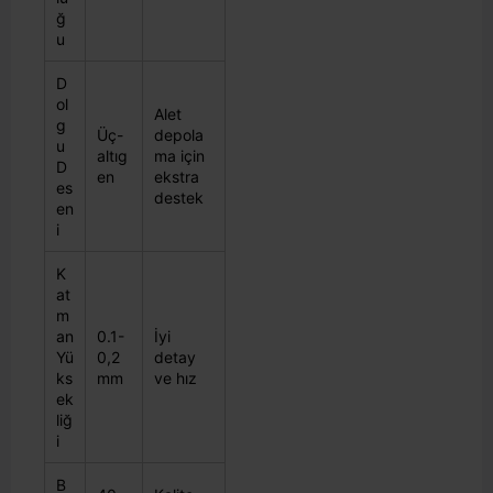
ğ
u
D
ol
Alet
g
Üç-
depola
u
altıg
ma için
D
en
ekstra
es
destek
en
i
K
at
m
an
0.1-
İyi
Yü
0,2
detay
ks
mm
ve hız
ek
liğ
i
B