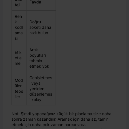
Fayda
teji
Ren
k
Doğru
kodl
soketi daha
ama
hızlı bulun
sı
Artık
Etik
boyutları
etle
tahmin
me
etmek yok
Genişletmes
Mod
i veya
üler
yeniden
teps
düzenlemes
iler
i kolay
Not: Şimdi yapacağınız küçük bir planlama size daha
sonra zaman kazandırır. Aramak için daha az, tamir
etmek için daha çok zaman harcarsınız.