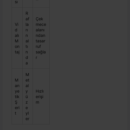
sı
R
af
Çek
Vi
la
mece
d
rı
alanı
alı
n
ndan
M
al
tasar
on
tı
ruf
taj
n
sağla
d
r
a
M
M
et
an
al
ye
y
Hızlı
tik
ü
erişi
Ş
z
m
eri
e
t
yl
er