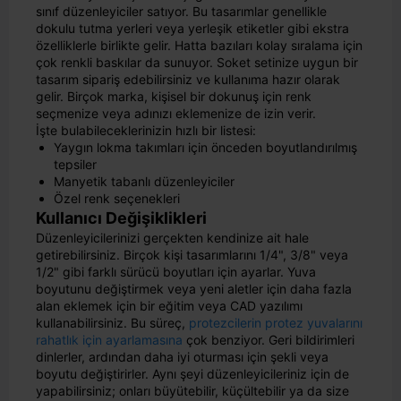
sınıf düzenleyiciler satıyor. Bu tasarımlar genellikle
dokulu tutma yerleri veya yerleşik etiketler gibi ekstra
özelliklerle birlikte gelir. Hatta bazıları kolay sıralama için
çok renkli baskılar da sunuyor. Soket setinize uygun bir
tasarım sipariş edebilirsiniz ve kullanıma hazır olarak
gelir. Birçok marka, kişisel bir dokunuş için renk
seçmenize veya adınızı eklemenize de izin verir.
İşte bulabileceklerinizin hızlı bir listesi:
Yaygın lokma takımları için önceden boyutlandırılmış
tepsiler
Manyetik tabanlı düzenleyiciler
Özel renk seçenekleri
Kullanıcı Değişiklikleri
Düzenleyicilerinizi gerçekten kendinize ait hale
getirebilirsiniz. Birçok kişi tasarımlarını 1/4", 3/8" veya
1/2" gibi farklı sürücü boyutları için ayarlar. Yuva
boyutunu değiştirmek veya yeni aletler için daha fazla
alan eklemek için bir eğitim veya CAD yazılımı
kullanabilirsiniz. Bu süreç,
protezcilerin protez yuvalarını
rahatlık için ayarlamasına
çok benziyor. Geri bildirimleri
dinlerler, ardından daha iyi oturması için şekli veya
boyutu değiştirirler. Aynı şeyi düzenleyicileriniz için de
yapabilirsiniz; onları büyütebilir, küçültebilir ya da size