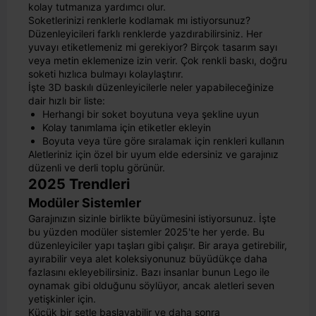
kolay tutmanıza yardımcı olur.
Soketlerinizi renklerle kodlamak mı istiyorsunuz?
Düzenleyicileri farklı renklerde yazdırabilirsiniz. Her
yuvayı etiketlemeniz mi gerekiyor? Birçok tasarım sayı
veya metin eklemenize izin verir. Çok renkli baskı, doğru
soketi hızlıca bulmayı kolaylaştırır.
İşte 3D baskılı düzenleyicilerle neler yapabileceğinize
dair hızlı bir liste:
Herhangi bir soket boyutuna veya şekline uyun
Kolay tanımlama için etiketler ekleyin
Boyuta veya türe göre sıralamak için renkleri kullanın
Aletleriniz için özel bir uyum elde edersiniz ve garajınız
düzenli ve derli toplu görünür.
2025 Trendleri
Modüler Sistemler
Garajınızın sizinle birlikte büyümesini istiyorsunuz. İşte
bu yüzden modüler sistemler 2025'te her yerde. Bu
düzenleyiciler yapı taşları gibi çalışır. Bir araya getirebilir,
ayırabilir veya alet koleksiyonunuz büyüdükçe daha
fazlasını ekleyebilirsiniz. Bazı insanlar bunun Lego ile
oynamak gibi olduğunu söylüyor, ancak aletleri seven
yetişkinler için.
Küçük bir setle başlayabilir ve daha sonra