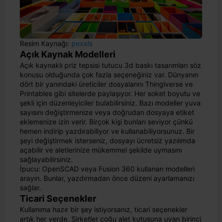
Resim Kaynağı:
pexels
Açık Kaynak Modelleri
Açık kaynaklı priz tepsisi tutucu 3d baskı tasarımları söz
konusu olduğunda çok fazla seçeneğiniz var. Dünyanın
dört bir yanındaki üreticiler dosyalarını Thingiverse ve
Printables gibi sitelerde paylaşıyor. Her soket boyutu ve
şekli için düzenleyiciler bulabilirsiniz. Bazı modeller yuva
sayısını değiştirmenize veya doğrudan dosyaya etiket
eklemenize izin verir. Birçok kişi bunları seviyor çünkü
hemen indirip yazdırabiliyor ve kullanabiliyorsunuz. Bir
şeyi değiştirmek isterseniz, dosyayı ücretsiz yazılımda
açabilir ve aletlerinize mükemmel şekilde uymasını
sağlayabilirsiniz.
İpucu: OpenSCAD veya Fusion 360 kullanan modelleri
arayın. Bunlar, yazdırmadan önce düzeni ayarlamanızı
sağlar.
Ticari Seçenekler
Kullanıma hazır bir şey istiyorsanız, ticari seçenekler
artık her yerde. Şirketler çoğu alet kutusuna uyan birinci