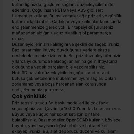
kullandığınızda, güçlü ve sağlam düzenleyiciler elde
edersiniz. Çoğu insan PETG veya ABS gibi sert
filamentler kullanır. Bu malzemeler ağır prizleri ve günlük
kullanımı kaldırabilir. Çatlaklar veya kırılmalar konusunda
endişelenmenize gerek yok. Bir tepsiyi düşürürseniz,
mağazadan aldığınız ucuz plastik gibi paramparça
olmaz.
Düzenleyicilerinizin kalınlığını ve şeklini de seçebilirsiniz.
Bazı tasarımlar, ihtiyaç duyduğunuz yerlere ekstra
destek eklemenize izin verir. Bu, priz düzenleyicilerinizin
yıllarca iyi durumda kalacağı anlamına gelir. İhtiyacınız
olduğunda yedek parçaları bile yazdırabilirsiniz.
Not: 3D baskılı düzenleyicilerin çoğu standart alet
kutusu çekmecelerine mükemmel uyum sağlar. Onları
zorlamanız veya boşa harcanan alan konusunda
endişelenmeniz gerekmez.
Çok yönlülük
Priz tepsisi tutucu 3d baskı modelleri ile çok fazla
seçeneğiniz var. Çevrimiçi 10.000'den fazla tasarım var.
Büyük veya küçük her soket seti için bir tane
bulabilirsiniz. Bazı modeller OpenSCAD kullanır, böylece
boyutu, yuva sayısını değiştirebilir ve hatta etiket
ekleyebilirsiniz. Bu, alet deponuzu düzenli ve kullanımı