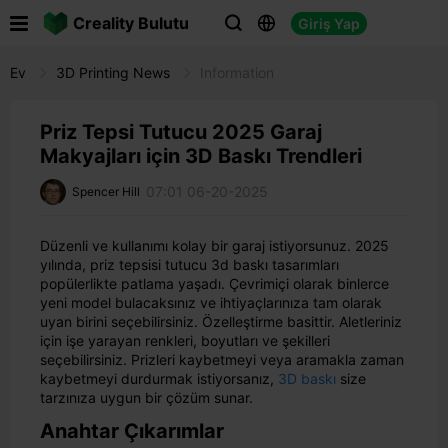

Creality Bulutu
Giriş Yap



Ev
3D Printing News
Information
Priz Tepsi Tutucu 2025 Garaj
Makyajları için 3D Baskı Trendleri
07:01 06-20-2025
Spencer Hill
Düzenli ve kullanımı kolay bir garaj istiyorsunuz. 2025
yılında, priz tepsisi tutucu 3d baskı tasarımları
popülerlikte patlama yaşadı. Çevrimiçi olarak binlerce
yeni model bulacaksınız ve ihtiyaçlarınıza tam olarak
uyan birini seçebilirsiniz. Özelleştirme basittir. Aletleriniz
için işe yarayan renkleri, boyutları ve şekilleri
seçebilirsiniz. Prizleri kaybetmeyi veya aramakla zaman
kaybetmeyi durdurmak istiyorsanız,
3D baskı
size
tarzınıza uygun bir çözüm sunar.
Anahtar Çıkarımlar