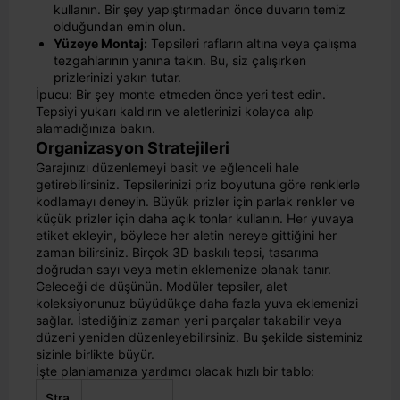
kullanın. Bir şey yapıştırmadan önce duvarın temiz
olduğundan emin olun.
Yüzeye Montaj:
Tepsileri rafların altına veya çalışma
tezgahlarının yanına takın. Bu, siz çalışırken
prizlerinizi yakın tutar.
İpucu: Bir şey monte etmeden önce yeri test edin.
Tepsiyi yukarı kaldırın ve aletlerinizi kolayca alıp
alamadığınıza bakın.
Organizasyon Stratejileri
Garajınızı düzenlemeyi basit ve eğlenceli hale
getirebilirsiniz. Tepsilerinizi priz boyutuna göre renklerle
kodlamayı deneyin. Büyük prizler için parlak renkler ve
küçük prizler için daha açık tonlar kullanın. Her yuvaya
etiket ekleyin, böylece her aletin nereye gittiğini her
zaman bilirsiniz. Birçok 3D baskılı tepsi, tasarıma
doğrudan sayı veya metin eklemenize olanak tanır.
Geleceği de düşünün. Modüler tepsiler, alet
koleksiyonunuz büyüdükçe daha fazla yuva eklemenizi
sağlar. İstediğiniz zaman yeni parçalar takabilir veya
düzeni yeniden düzenleyebilirsiniz. Bu şekilde sisteminiz
sizinle birlikte büyür.
İşte planlamanıza yardımcı olacak hızlı bir tablo:
Stra