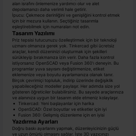
alan israfını önlemenize yardımcı olur ve alet
depolamanızı daha verimli hale getirir.
İpucu: Çekmece derinliğini ve genişliğini kontrol etmek
için bir mezura kullanın. Seçtiğiniz tasarımla
eşleştirebilmek için numaraları not edin.
Tasarım Yazılımı
Priz tepsisi tutucunuzu özelleştirmek için bir teknoloji
uzmanı olmanıza gerek yok. Tinkercad gibi ücretsiz
araçlar, kendi düzeninizi oluşturmak için şekilleri
sürükleyip bırakmanıza izin verir. Daha fazla kontrol
istiyorsanız OpenSCAD veya Fusion 360'ı deneyin. Bu
programlar yuva sayısını değiştirmenize, etiket
eklemenize veya boyutu ayarlamanıza olanak tanır.
Birçok çevrimiçi topluluk, indirip üzerinde değişiklik
yapabileceğiniz modeller paylaşır. Her adımda size yol
gösteren öğreticiler bulabilirsiniz. Bu sayede araçlarınıza
ve alanınıza uygun bir tasarım elde etmeniz kolaylaşır.
Tinkercad: Yeni başlayanlar için harika
OpenSCAD: Özel boyutlar ve etiketler için iyi
Fusion 360: Gelişmiş düzenleme için en iyisi
Yazdırma Ayarları
Doğru baskı ayarlarını yapmak, düzenleyicinizin güçlü
ve uzun ömürlü olmasını sağlar. İşte 3D yazıcınızı