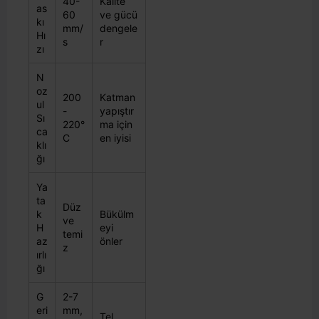
40-
Kalite
as
60
ve gücü
kı
mm/
dengele
Hı
s
r
zı
N
oz
200
Katman
ul
-
yapıştır
Sı
220°
ma için
ca
C
en iyisi
klı
ğı
Ya
ta
Düz
k
Bükülm
ve
H
eyi
temi
az
önler
z
ırlı
ğı
G
2-7
eri
mm,
Tel