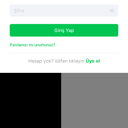
elleri daha küçük parçalara bölün ve kolay montaj ve güçlü b
, yüksek hızlı reçine kullanarak ve zamandan ve malzemeden 
ize edin.
niş format reçine yazıcıları ve toplu baskı kullanarak maliy
Giriş Yap
, gerçek zamanlı izleme ve akıllı programlama ile yazıcınızı
dikiş yerlerini zımparalayarak, güçlü yapıştırıcılar kullanara
Parolanızı mı unuttunuz?
Hesap yok? lütfen tıklayın
Üye ol