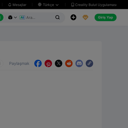
Creality Bulut Uygulaması
Mesajlar

Türkçe






Giriş Yap



i
Paylaşmak




