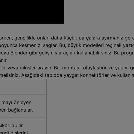
arken, genellikle onları daha küçük parçalara ayırmanız gerek
 boyunca kesmenizi sağlar. Bu, büyük modelleri reçineli yazı
eya Blender gibi gelişmiş araçları kullanabilirsiniz. Bu pr
nır.
r veya dikişler arayın. Bu, montajı kolaylaştırır ve yapıyı gü
melisiniz. Aşağıdaki tabloda yaygın konnektörler ve kullanım
rılmayı önleyen
nen bağlantılar.
ıkarılabilir
endi dişlerini