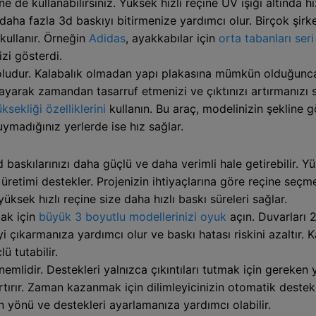
ne de kullanabilirsiniz. Yüksek hızlı reçine UV ışığı altında h
 daha fazla 3d baskıyı bitirmenize yardımcı olur. Birçok şirke
kullanır. Örneğin
Adidas
, ayakkabılar için
orta tabanları ser
izi gösterdi.
 yoludur. Kalabalık olmadan yapı plakasına mümkün olduğunca
ayarak zamandan tasarruf etmenizi ve çıktınızı artırmanızı s
sekliği özelliklerini
kullanın. Bu araç, modelinizin şekline 
uymadığınız yerlerde ise hız sağlar.
baskılarınızı daha güçlü ve daha verimli hale getirebilir. Yü
zlı üretimi destekler. Projenizin ihtiyaçlarına göre reçine seç
ksek hızlı reçine size daha hızlı baskı süreleri sağlar.
ak için
büyük 3 boyutlu modellerinizi oyuk
açın. Duvarları 
i çıkarmanıza yardımcı olur ve baskı hatası riskini azaltır. 
ü tutabilir.
mlidir. Destekleri yalnızca çıkıntıları tutmak için gereken y
artırır. Zaman kazanmak için dilimleyicinizin otomatik deste
çin yönü ve destekleri ayarlamanıza yardımcı olabilir.