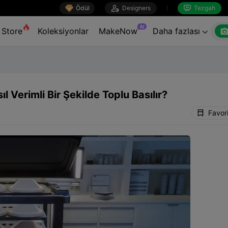

Ödül

Designers
Tezgah


AI
Store
Koleksiyonlar
MakeNow
Daha fazlası

 Verimli Bir Şekilde Toplu Basılır?
Favor