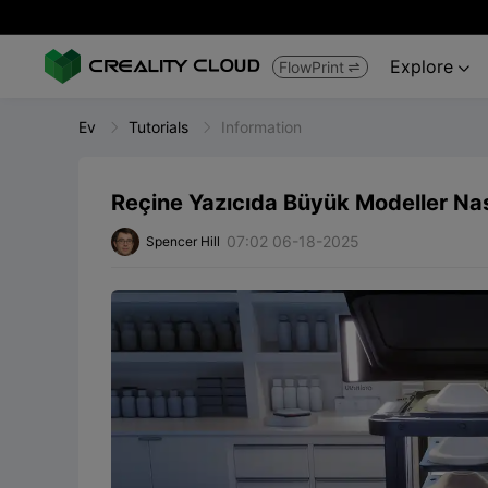
Explore
FlowPrint


Ev
Tutorials
Information
Reçine Yazıcıda Büyük Modeller Nasıl
07:02 06-18-2025
Spencer Hill