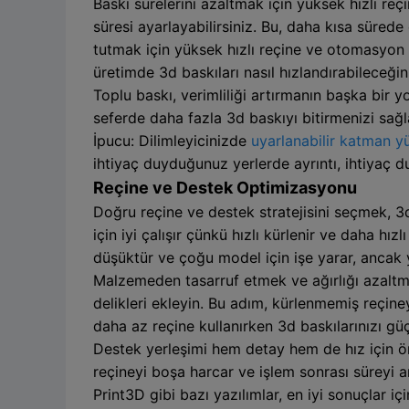
Baskı sürelerini azaltmak için yüksek hızlı reçi
süresi ayarlayabilirsiniz. Bu, daha kısa sürede
tutmak için yüksek hızlı reçine ve otomasyon 
üretimde 3d baskıları nasıl hızlandırabileceğin
Toplu baskı, verimliliği artırmanın başka bir
seferde daha fazla 3d baskıyı bitirmenizi sağl
İpucu: Dilimleyicinizde
uyarlanabilir katman yük
ihtiyaç duyduğunuz yerlerde ayrıntı, ihtiyaç d
Reçine ve Destek Optimizasyonu
Doğru reçine ve destek stratejisini seçmek, 3d 
için iyi çalışır çünkü hızlı kürlenir ve daha hı
düşüktür ve çoğu model için işe yarar, ancak yü
Malzemeden tasarruf etmek ve ağırlığı azaltm
delikleri ekleyin. Bu adım, kürlenmemiş reçiney
daha az reçine kullanırken 3d baskılarınızı güçl
Destek yerleşimi hem detay hem de hız için öne
reçineyi boşa harcar ve işlem sonrası süreyi 
Print3D gibi bazı yazılımlar, en iyi sonuçlar i