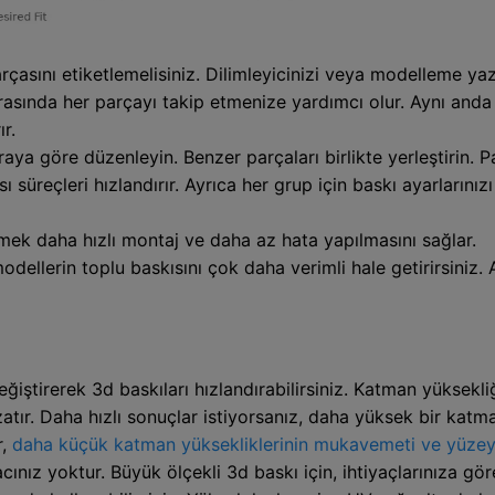
çasını etiketlemelisiniz. Dilimleyicinizi veya modelleme yaz
sırasında her parçayı takip etmenize yardımcı olur. Aynı and
r.
raya göre düzenleyin. Benzer parçaları birlikte yerleştirin. 
reçleri hızlandırır. Ayrıca her grup için baskı ayarlarınızı
ek daha hızlı montaj ve daha az hata yapılmasını sağlar.
dellerin toplu baskısını çok daha verimli hale getirirsiniz. A
eğiştirerek 3d baskıları hızlandırabilirsiniz. Katman yüksekl
zatır. Daha hızlı sonuçlar istiyorsanız, daha yüksek bir katma
r,
daha küçük katman yüksekliklerinin mukavemeti ve yüzey ka
ınız yoktur. Büyük ölçekli 3d baskı için, ihtiyaçlarınıza gör