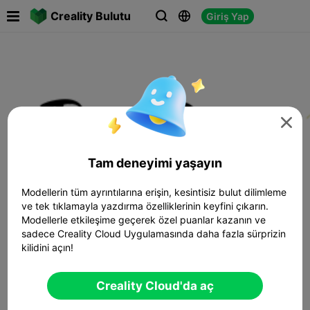

Creality Bulutu
Giriş Yap




Tam deneyimi yaşayın
Modellerin tüm ayrıntılarına erişin, kesintisiz bulut dilimleme
ve tek tıklamayla yazdırma özelliklerinin keyfini çıkarın.
Modellerle etkileşime geçerek özel puanlar kazanın ve
sadece Creality Cloud Uygulamasında daha fazla sürprizin
kilidini açın!
Creality Cloud'da aç
T
a