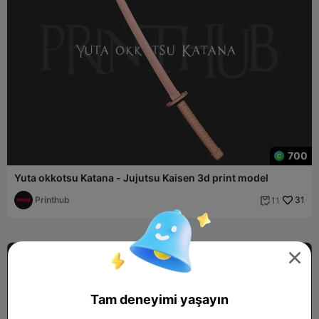
700
Yuta okkotsu Katana - Jujutsu Kaisen 3d print model
Printhub
31
11


Tam deneyimi yaşayın