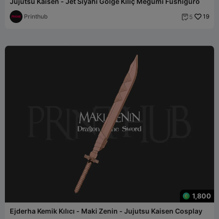
Jujutsu Kaisen - Jet Siyahı Gölge Kılıç Megumi Fushiguro
Printhub
19
5

1,800
Ejderha Kemik Kılıcı - Maki Zenin - Jujutsu Kaisen Cosplay