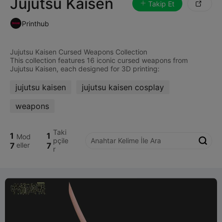
Jujutsu Kaisen
Takip Et

Printhub
Jujutsu Kaisen Cursed Weapons Collection
This collection features 16 iconic cursed weapons from
jujutsu kaisen
jujutsu kaisen cosplay
weapons
Taki
1
1
Mod
pçile

7
eller
7
r