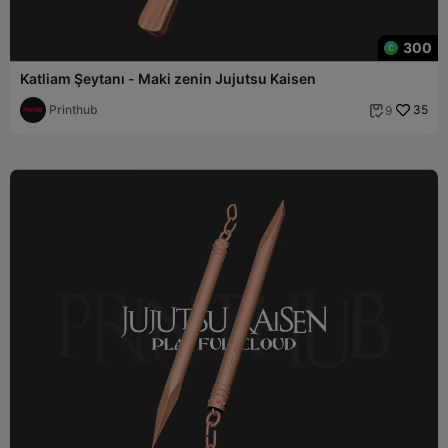
300
Katliam Şeytanı - Maki zenin Jujutsu Kaisen
Printhub
35
9
