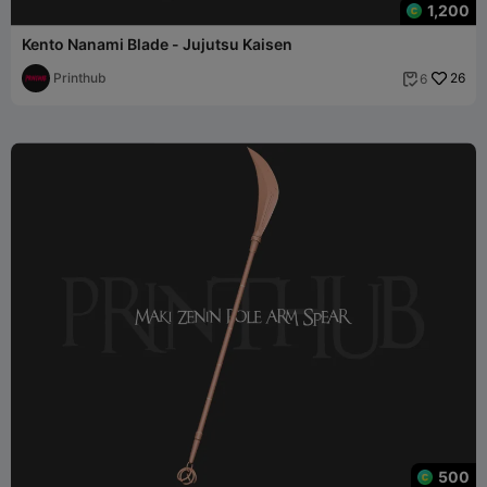
1,200
Kento Nanami Blade - Jujutsu Kaisen
Printhub
26
6

500