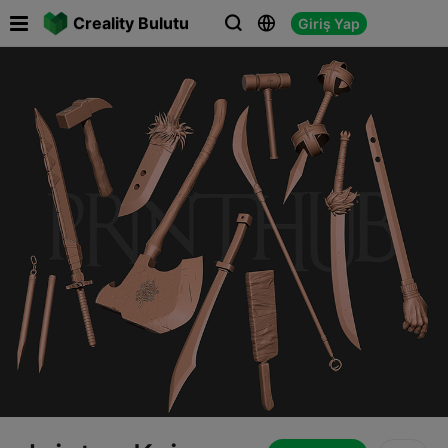

Creality Bulutu
Giriş Yap


