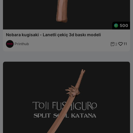
500
Nobara kugisaki - Lanetli çekiç 3d baskı modeli
Printhub
11
2
