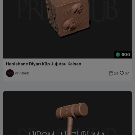
600
Hapishane Diyarı Küp Jujutsu Kaisen
Printhub
67
34
