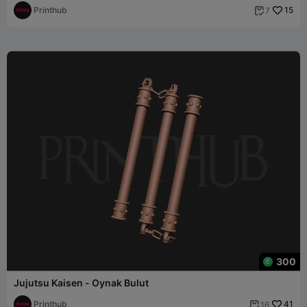
Printhub
15
7

300
Jujutsu Kaisen - Oynak Bulut
Printhub
41
16
