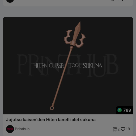
789
Jujutsu kaisen'den Hiten lanetli alet sukuna
Printhub
19
2
