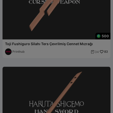
500
Toji Fushiguro Silahı Ters Çevrilmiş Cennet Mızrağı
Printhub
83
34
