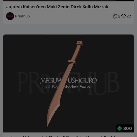
Jujutsu Kaisen'den Maki Zenin Direk Kollu Mızrak
Printhub
22
5

800