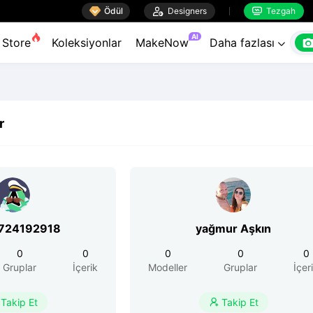

Ödül

Designers
Tezgah


AI
Store
Koleksiyonlar
MakeNow
Daha fazlası

r
724192918
yağmur Aşkın
0
0
0
0
0
Gruplar
İçerik
Modeller
Gruplar
İçer
Takip Et
Takip Et
