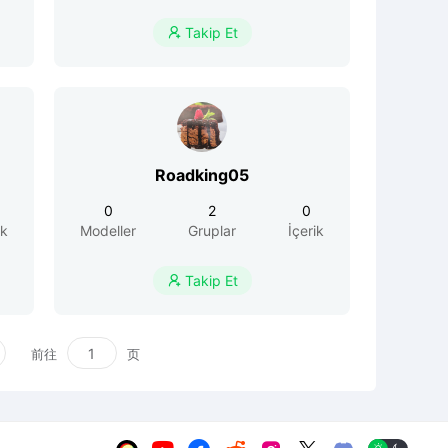
Takip Et

Roadking05
0
2
0
ik
Modeller
Gruplar
İçerik
Takip Et

前往
页