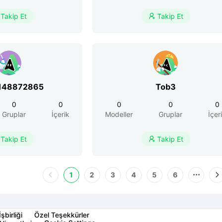
Takip Et
Takip Et

148872865
Tob3
0
0
0
0
0
Gruplar
İçerik
Modeller
Gruplar
İçer
Takip Et
Takip Et

1
2
3
4
5
6
İşbirliği
Özel Teşekkürler