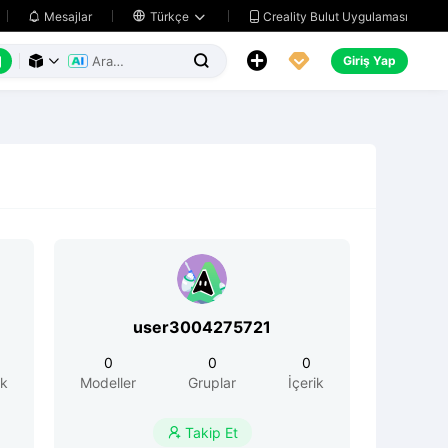
Creality Bulut Uygulaması
Mesajlar

Türkçe






Giriş Yap



user3004275721
0
0
0
ik
Modeller
Gruplar
İçerik
Takip Et
