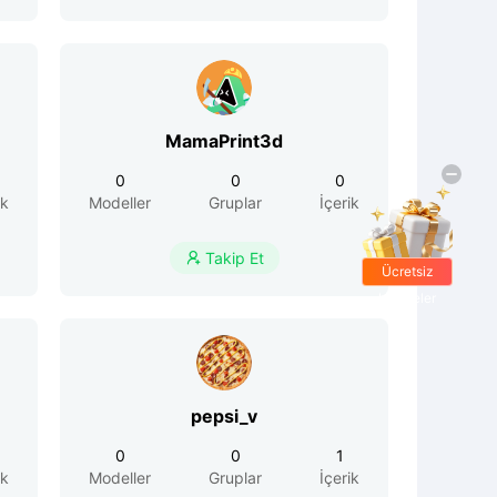
MamaPrint3d
0
0
0
ik
Modeller
Gruplar
İçerik
Takip Et

Ücretsiz
hediyeler
pepsi_v
0
0
1
ik
Modeller
Gruplar
İçerik