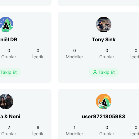
niël DR
Tony Sink
0
0
0
0
0
Gruplar
İçerik
Modeller
Gruplar
İçer
Takip Et
Takip Et

a & Noni
user9721805983
2
6
1
0
0
Gruplar
İçerik
Modeller
Gruplar
İçer