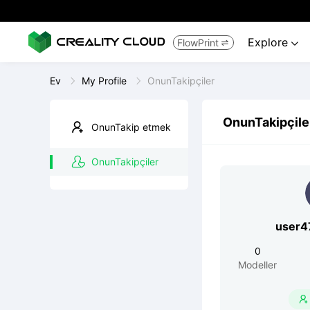
Explore
FlowPrint


Ev
My Profile
OnunTakipçiler
OnunTakipçile
OnunTakip etmek
OnunTakipçiler
user4
0
Modeller
