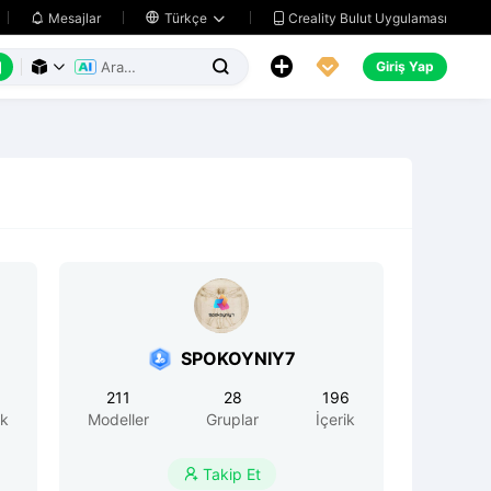
Creality Bulut Uygulaması
Mesajlar

Türkçe






Giriş Yap



SPOKOYNIY7
211
28
196
ik
Modeller
Gruplar
İçerik
Takip Et
