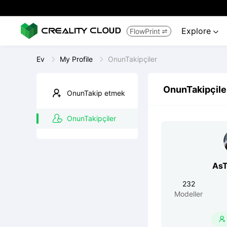
Explore
FlowPrint


Ev
My Profile
OnunTakipçiler
OnunTakipçile
OnunTakip etmek
OnunTakipçiler
AsT
232
Modeller
