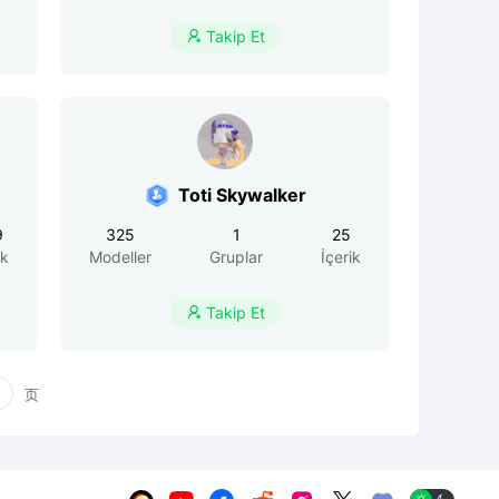
Takip Et

Toti Skywalker
9
325
1
25
ik
Modeller
Gruplar
İçerik
Takip Et

页