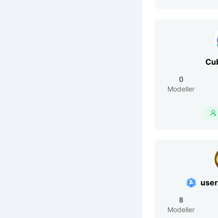
Cu
0
Modeller

use
8
Modeller