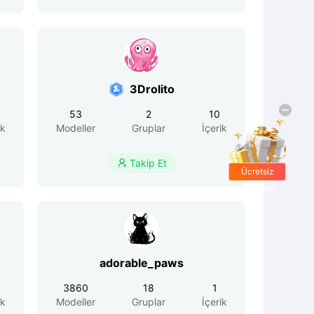
3Drolito
53
2
10
ik
Modeller
Gruplar
İçerik
Takip Et

Ücretsiz
hediyeler
adorable_paws
3860
18
1
ik
Modeller
Gruplar
İçerik