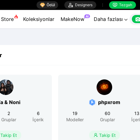

Ödül

Designers
Tezgah


AI
Store
Koleksiyonlar
MakeNow
Daha fazlası

r
a & Noni
phpxrom
2
6
19
60
13
Gruplar
İçerik
Modeller
Gruplar
İçer
Takip Et
Takip Et
