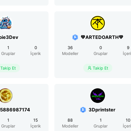
bie3Dev
💚ARTEDOARTH💚
1
0
36
0
9
Gruplar
İçerik
Modeller
Gruplar
İçer
Takip Et
Takip Et

r5886987174
3Dprintster
1
15
88
1
10
Gruplar
İçerik
Modeller
Gruplar
İçer