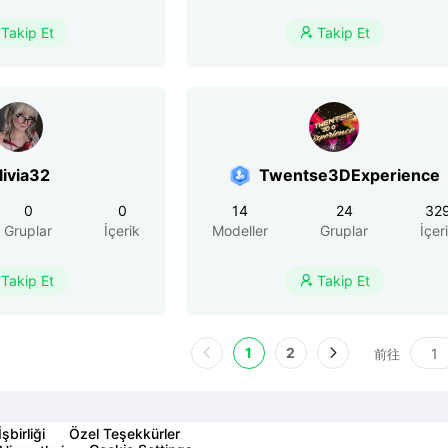
Takip Et
Takip Et

livia32
Twentse3DExperience
0
0
14
24
32
Gruplar
İçerik
Modeller
Gruplar
İçer
Takip Et
Takip Et

1
2
前往
İşbirliği
Özel Teşekkürler