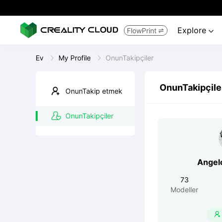
Explore
FlowPrint


Ev
My Profile
OnunTakipçiler
OnunTakipçile
OnunTakip etmek
OnunTakipçiler
73
Modeller
