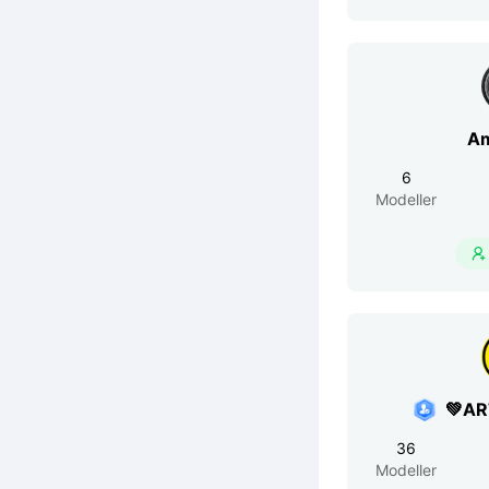
Am
6
Modeller

💚A
36
Modeller