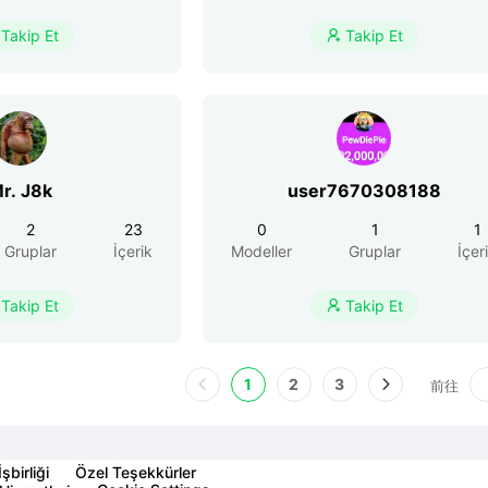
Takip Et
Takip Et

r. J8k
user7670308188
2
23
0
1
1
Gruplar
İçerik
Modeller
Gruplar
İçer
Takip Et
Takip Et

1
2
3
前往
İşbirliği
Özel Teşekkürler