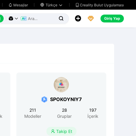
Creality Bulut Uygulaması
Mesajlar

Türkçe






Giriş Yap



SPOKOYNIY7
211
28
197
ik
Modeller
Gruplar
İçerik
Takip Et
