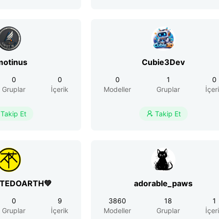
otinus
Cubie3Dev
0
0
0
1
0
Gruplar
İçerik
Modeller
Gruplar
İçer
Takip Et
Takip Et

RTEDOARTH💚
adorable_paws
0
9
3860
18
1
Gruplar
İçerik
Modeller
Gruplar
İçer