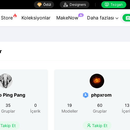

Ödül

Designers
Tezgah


AI
Store
Koleksiyonlar
MakeNow
Daha fazlası

r
Angelo Ping Pang
phpxrom
35
0
19
60
13
Gruplar
İçerik
Modeller
Gruplar
İçer
Takip Et
Takip Et
