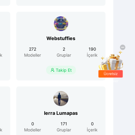
Webstuffies
272
2
190
ik
Modeller
Gruplar
İçerik
Takip Et

Ücretsiz
hediyeler
Ierra Lumapas
0
171
0
ik
Modeller
Gruplar
İçerik