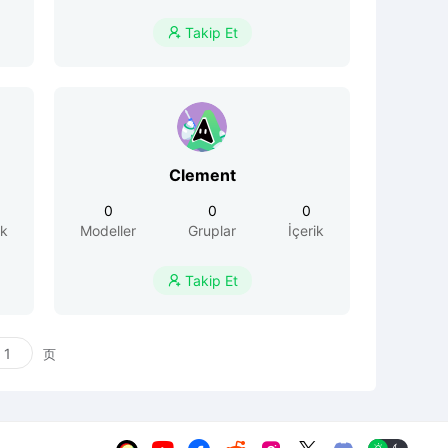
Takip Et

Clement
0
0
0
ik
Modeller
Gruplar
İçerik
Takip Et

页