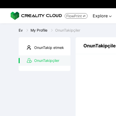
Explore
FlowPrint


Ev
My Profile
OnunTakipçiler
OnunTakipçile
OnunTakip etmek
OnunTakipçiler