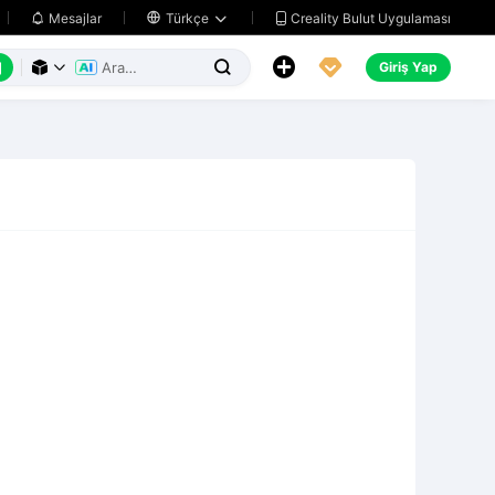
Creality Bulut Uygulaması
Mesajlar

Türkçe






Giriş Yap


