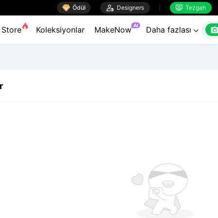

Ödül

Designers
Tezgah


AI
Store
Koleksiyonlar
MakeNow
Daha fazlası

r