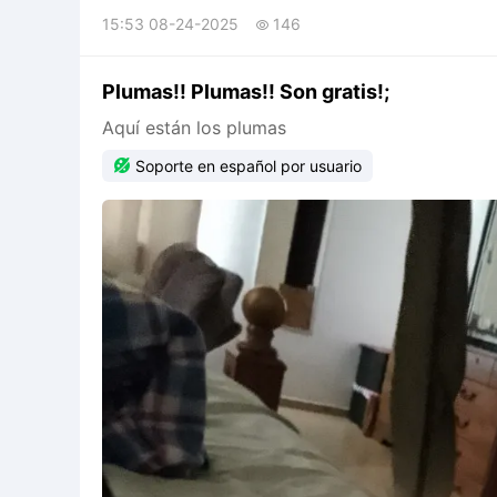
15:53 08-24-2025
146

Plumas!! Plumas!! Son gratis!;
Aquí están los plumas

Soporte en español por usuario