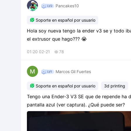
Pancakes10

Soporte en español por usuario
Hola soy nueva tengo la ender v3 se y todo iba
el extrusor que hago??? 😭
01:20 02-21
78

Marcos Gil Fuertes

Soporte en español por usuario
3d printing
Tengo una Ender-3 V3 SE que de repende ha de
pantalla azul (ver captura). ¿Qué puede ser?