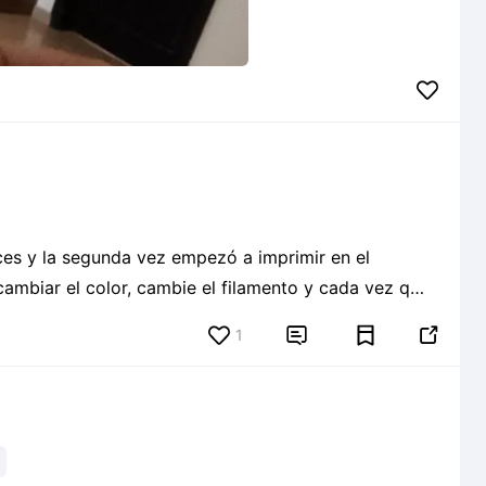
ces y la segunda vez empezó a imprimir en el
cambiar el color, cambie el filamento y cada vez q
ck" giraba pero no entraba el filamento. la máquina
1

