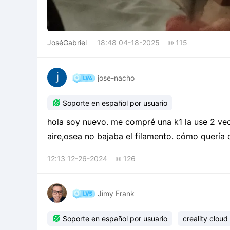
JoséGabriel
18:48 04-18-2025
115

jose-nacho

Soporte en español por usuario
hola soy nuevo. me compré una k1 la use 2 ve
aire,osea no bajaba el filamento. cómo quería 
ponía extruir, el engranaje hacía un ruido "Cla
12:13 12-26-2024
126

tiene una seman
Jimy Frank

Soporte en español por usuario
creality cloud