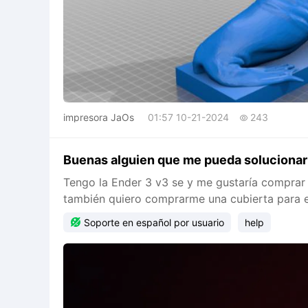
impresora JaOs
01:57 10-21-2024
243

Buenas alguien que me pueda solucionar
Tengo la Ender 3 v3 se y me gustaría comprar u
también quiero comprarme una cubierta para ev
sería

Soporte en español por usuario
help