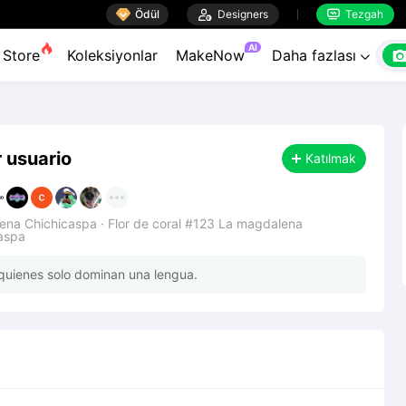

Ödül

Designers
Tezgah


AI
Store
Koleksiyonlar
MakeNow
Daha fazlası

 usuario
Katılmak
na Chichicaspa · Flor de coral #123 La magdalena
aspa
quienes solo dominan una lengua.