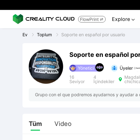
Explore
FlowPrint


Ev
Toplum
Soporte en español por usuario
Soporte en español por
Yönetici
Üyeler
16
4
Magdale

Seviyor
İçindekiler
chichic
Grupo con el que podremos ayudarnos y ayudar a 
Tüm
Video