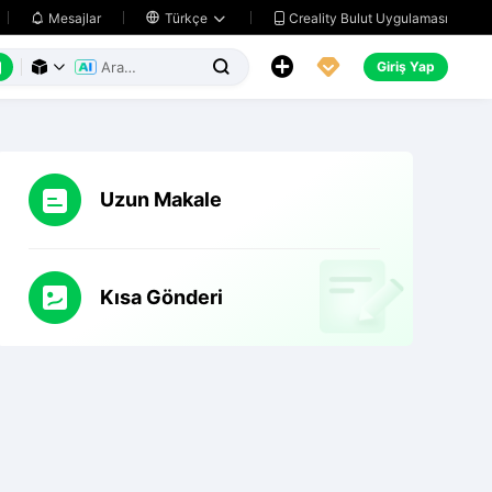
Creality Bulut Uygulaması
Mesajlar

Türkçe






Giriş Yap



Uzun Makale
Kısa Gönderi