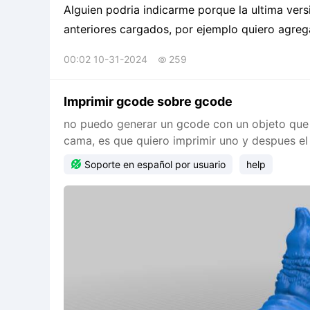
Alguien podria indicarme porque la ultima versi
anteriores cargados, por ejemplo quiero agrega
version vieja 4.8.2 la interfaz esta muy obsole
00:02 10-31-2024
259

Imprimir gcode sobre gcode
no puedo generar un gcode con un objeto que e
cama, es que quiero imprimir uno y despues el o

Soporte en español por usuario
help