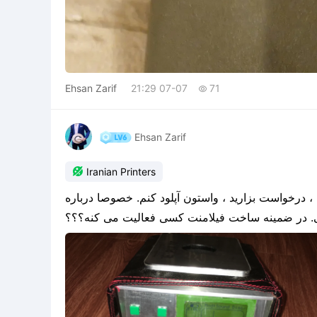
Ehsan Zarif
21:29 07-07
71

Ehsan Zarif

Iranian Printers
سلام دوستان عزیزم. اگر مدل خاصی مد نظرتون هست ، درخواست بزارید ، واستون آپلود کنم. خصوصا درباره