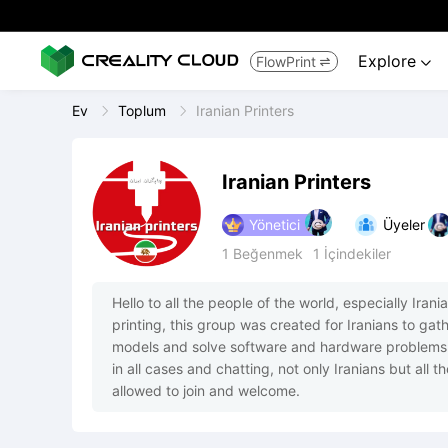
Explore
FlowPrint


Ev
Toplum
Iranian Printers
Iranian Printers
Yönetici
Üyeler
1
Beğenmek
1
İçindekiler
Hello to all the people of the world, especially Iran
printing, this group was created for Iranians to g
models and solve software and hardware problems of 
in all cases and chatting, not only Iranians but all 
allowed to join and welcome.