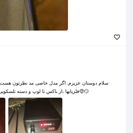
فلزیابها ،از باکس تا لوپ و دسته تلسکوپی. در ضمینه ساخت فیلامنت کسی فعالیت می کنه؟؟؟🤑😏
2