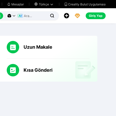
Creality Bulut Uygulaması
Mesajlar

Türkçe






Giriş Yap



Uzun Makale
Kısa Gönderi