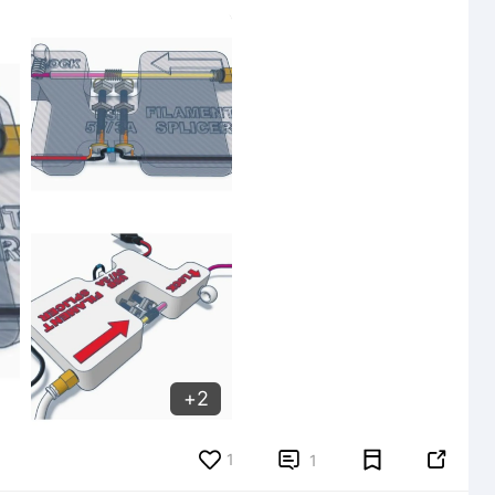
2
2
1


1