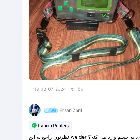
11:19 03-07-2024
156

Ehsan Zarif

Iranian Printers
نظرتون راجع به این welder کنه؟