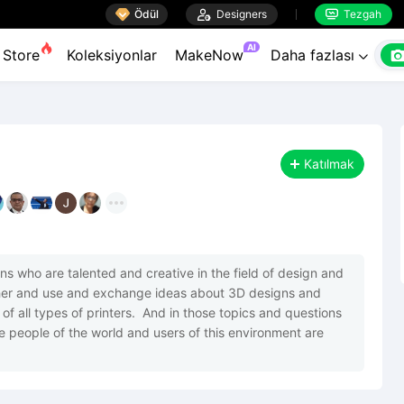

Ödül

Designers
Tezgah


AI
Store
Koleksiyonlar
MakeNow
Daha fazlası

Katılmak
ians who are talented and creative in the field of design and 
ather and use and exchange ideas about 3D designs and 
all types of printers.  And in those topics and questions 
the people of the world and users of this environment are 