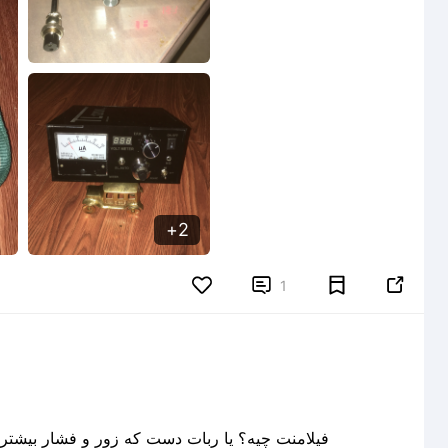
2


1
فیلامنت چیه؟ یا ربات دست که زور و فشار بیشتری به جسم وارد می 