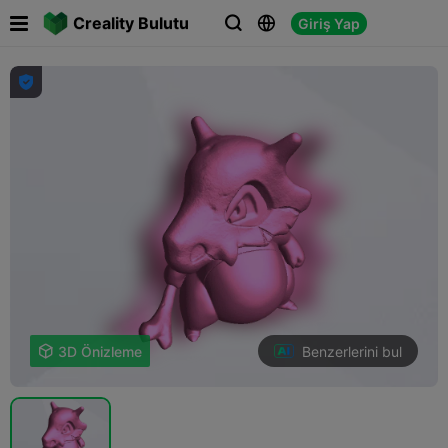

Creality Bulutu
Giriş Yap




Benzerlerini bul

3D Önizleme