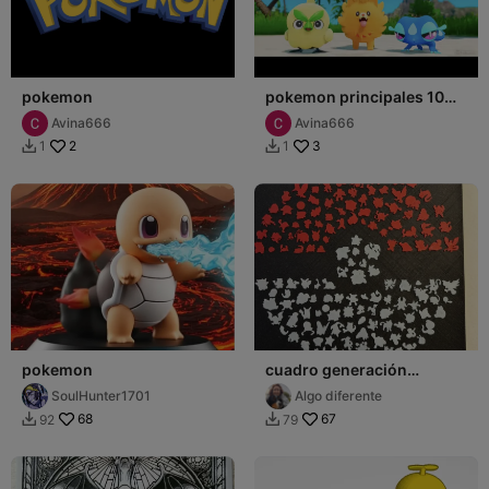
pokemon
pokemon principales 10
Gen
Avina666
Avina666
2
3
1
1


pokemon
cuadro generación
pokemon
SoulHunter1701
Algo diferente
68
67
92
79

