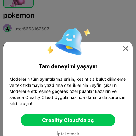
pokemon
user5668162597
Print Settings (1)
Ekle
Miniatures
Miniature Games & Accessories




Tüm
K2 Plus
K2 Pro
K2
K2 SE
SPARKX 
Tam deneyimi yaşayın
4.0

Modellerin tüm ayrıntılarına erişin, kesintisiz bulut dilimleme
0.2mm layer, 2 walls, 15% infill
ve tek tıklamayla yazdırma özelliklerinin keyfini çıkarın.
02h 05m
1 plates
43.17g



Modellerle etkileşime geçerek özel puanlar kazanın ve
sadece Creality Cloud Uygulamasında daha fazla sürprizin
kilidini açın!
Bulut Dilimi
Creality Cloud'da aç

Creality Cloud'da aç
İptal etmek