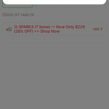
Boost
283
185
5



2021-07-14
1.1K


🚀 SPARKX i7 Series — Now Only $229
sale

(26% OFF) >> Shop Now