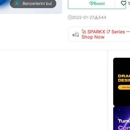
Boost
Benzerlerini bul

2022-01-27
544


🚀 SPARKX i7 Series
Shop Now