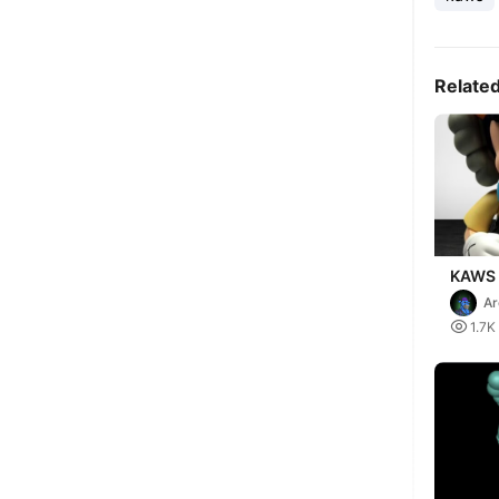
Relate
KAWS 
STL
Ar

1.7K