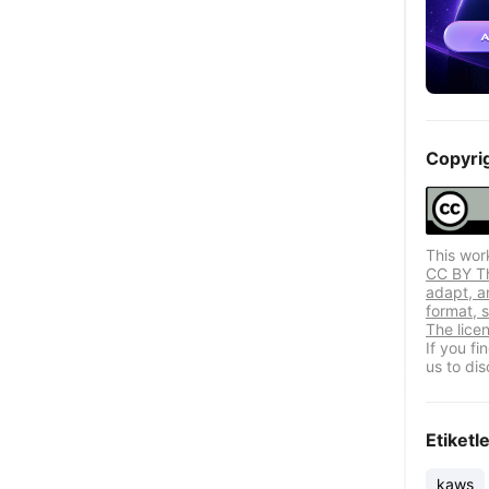
Copyri
This wor
CC BY Thi
adapt, a
format, s
The lice
If you f
us to dis
Etiketl
kaws