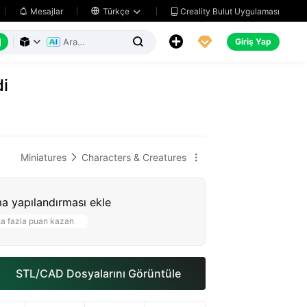
Creality Bulut Uygulaması
Mesajlar

Türkçe






Giriş Yap



di
Miniatures
Characters & Creatures


a yapılandırması ekle
a fazla puan kazan
STL/CAD Dosyalarını Görüntüle