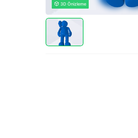

3D Önizleme