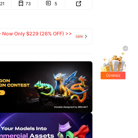
121
73
5


 — Now Only $229 (26% OFF) >>
sale

Ücretsiz
hediyeler