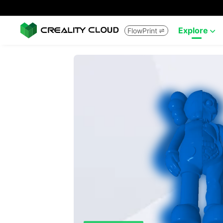
Explore
FlowPrint

