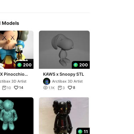
d Models
200
200
X Pinocchio
KAWS x Snoopy STL
ctibax 3D Artist
Arctibax 3D Artist
14

8
10
1.1K
3


11