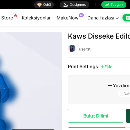

Ödül

Designers
Tezgah


AI
Store
Koleksiyonlar
MakeNow
Daha fazlası

Kaws Disseke Edil
userstl
Print Settings
Ekle

Yazdırm

Dah
Bulut Dilimi