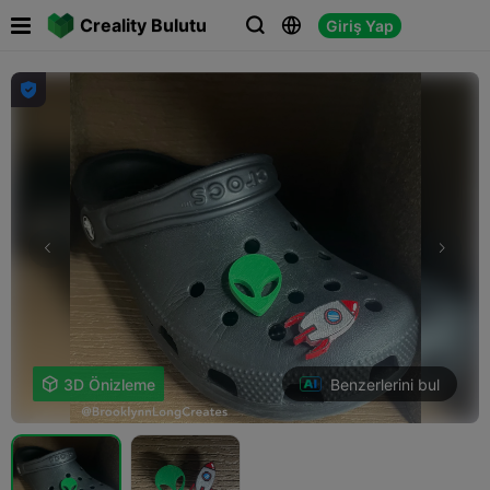

Creality Bulutu
Giriş Yap




Benzerlerini bul

3D Önizleme