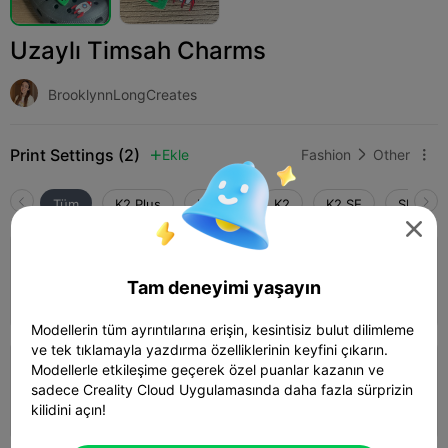
Uzaylı Timsah Charms
BrooklynnLongCreates
Print Settings (2)
Ekle
Fashion
Other



Tüm
K2 Plus
K2 Pro
K2
K2 SE
SPARKX 

4.5

0.2mm layer, 3 walls, 15% infill
Tam deneyimi yaşayın
23m 43s
1 plates
6.72g



Modellerin tüm ayrıntılarına erişin, kesintisiz bulut dilimleme
ve tek tıklamayla yazdırma özelliklerinin keyfini çıkarın.
Modellerle etkileşime geçerek özel puanlar kazanın ve
0.2mm layer, 2 walls, 15% infill
sadece Creality Cloud Uygulamasında daha fazla sürprizin
29m 04s
1 plates
5.91g



kilidini açın!