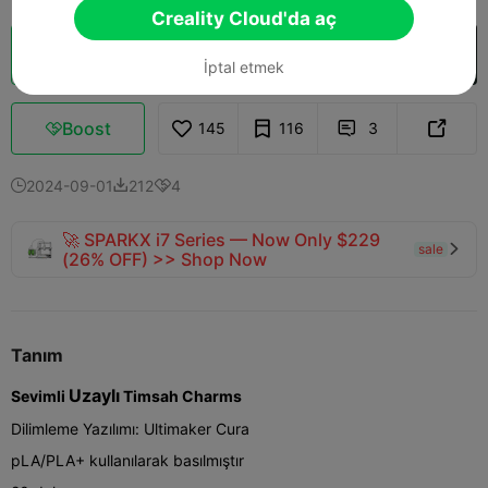
Creality Cloud'da aç
Bulut Dilimi
Creality Cloud'da aç

İptal etmek
Boost
145
116
3



2024-09-01
212
4



🚀 SPARKX i7 Series — Now Only $229
sale

(26% OFF) >> Shop Now
Tanım
Uzaylı
Sevimli
Timsah Charms
Dilimleme Yazılımı: Ultimaker Cura
pLA/PLA+ kullanılarak basılmıştır