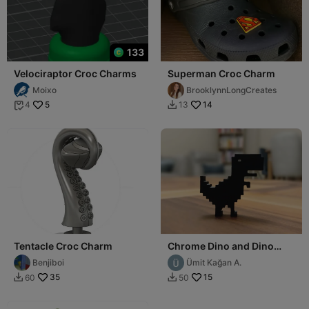
133
Velociraptor Croc Charms
Superman Croc Charm
Moixo
BrooklynnLongCreates
5
14
4
13


Tentacle Croc Charm
Chrome Dino and Dino
Keychain/Anahtarlık
Benjiboi
Ümit Kağan A.
35
15
60
50

