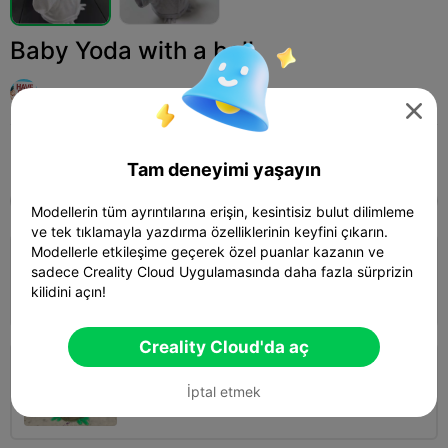
Baby Yoda with a ball
Team

Print Settings (3)
Ekle
Toys & Games
Board Games & Card Games



Tam deneyimi yaşayın
Tüm
K2 Plus
K2 Pro
K2
K2 SE
SPARKX 
Modellerin tüm ayrıntılarına erişin, kesintisiz bulut dilimleme
ve tek tıklamayla yazdırma özelliklerinin keyfini çıkarın.
Modellerle etkileşime geçerek özel puanlar kazanın ve
4.0

0.2mm layer, 3 walls, 15% infill
sadece Creality Cloud Uygulamasında daha fazla sürprizin
kilidini açın!
01h 43m
1 plates
43.71g



Creality Cloud'da aç
0.2mm layer, 2 walls, 15% infill
İptal etmek
01h 16m
1 plates
35.17g


