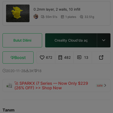
0.2mm layer, 2 walls, 10 infill
55m 51s
1 plates
32.51g



Bulut Dilimi
Creality Cloud'da aç

Boost
672
482
13



2020-11-28
3K
18



🚀 SPARKX i7 Series — Now Only $229
sale

(26% OFF) >> Shop Now
Tanım