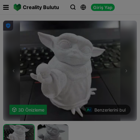

Creality Bulutu
Giriş Yap




Benzerlerini bul

3D Önizleme