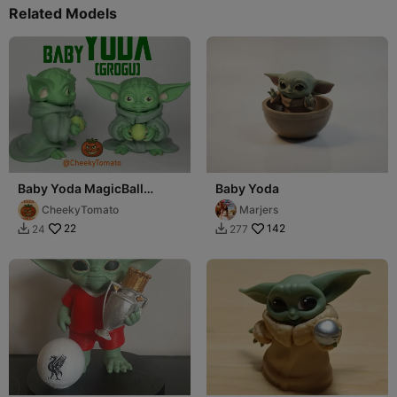
Related Models
Baby Yoda MagicBall
Baby Yoda
DeskBuddy
CheekyTomato
Marjers
22
142
24
277

