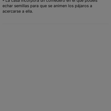
-
La casa incorpora un comedero en el que podeis
echar semillas para que se animen los pájaros a
acercarse a ella.