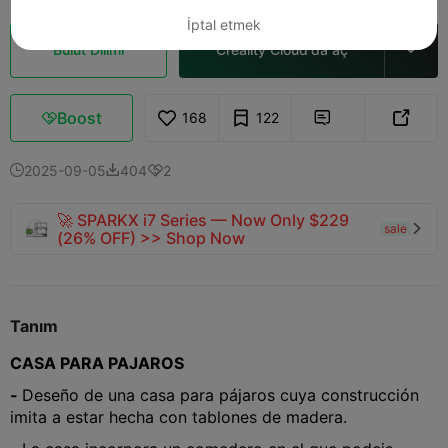
İptal etmek
Bulut Dilimi
Creality Cloud'da aç

Boost
168
122



2025-09-05
404
2



🚀 SPARKX i7 Series — Now Only $229
sale

(26% OFF) >> Shop Now
Tanım
CASA PARA PAJAROS
-
Deseño de una casa para pájaros cuya construcción
imita a estar hecha con tablones de madera.