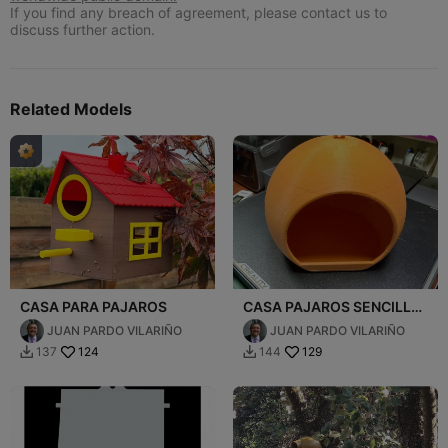
If you find any breach of agreement, please contact us to
discuss further action.
Related Models
CASA PARA PAJAROS
CASA PAJAROS SENCILLA
v2
JUAN PARDO VILARIÑO
JUAN PARDO VILARIÑO
124
129
137
144

