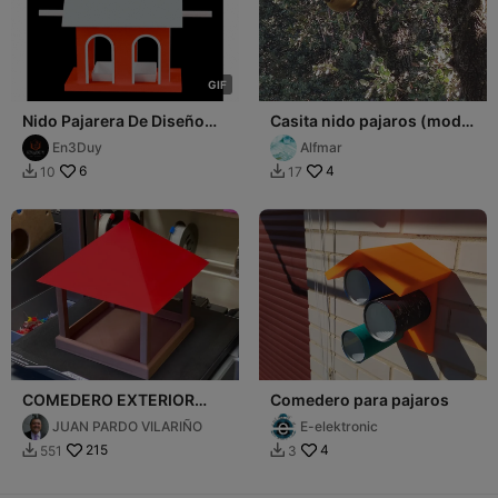
G
I
F
Nido Pajarera De Diseño
Casita nido pajaros (mod
Para Exterior Refugio Aves
iglu)
En3Duy
Alfmar
6
4
10
17


COMEDERO EXTERIOR
Comedero para pajaros
PARA PAJAROS
JUAN PARDO VILARIÑO
E-elektronic
215
4
551
3

