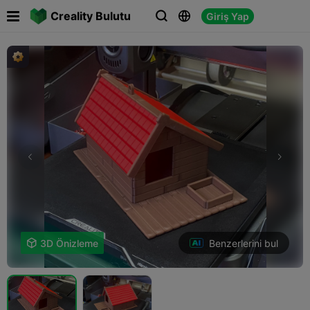

Creality Bulutu
Giriş Yap



Benzerlerini bul

3D Önizleme