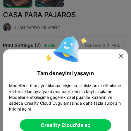
CASA PARA PAJAROS
JUAN PARDO VILARIÑO
Print Settings (2)
Ekle
Household
Pets




Tüm
K2 Plus
K2 Pro
K2
K2 SE
SPARKX 
Tam deneyimi yaşayın
0.2mm layer, 2 walls, 15% infill
Modellerin tüm ayrıntılarına erişin, kesintisiz bulut dilimleme
08h 25m
2 plates
214.99g



ve tek tıklamayla yazdırma özelliklerinin keyfini çıkarın.
Modellerle etkileşime geçerek özel puanlar kazanın ve
sadece Creality Cloud Uygulamasında daha fazla sürprizin
kilidini açın!
0.2mm layer, 2 walls, 15% infill
07h 32m
3 plates
213.18g



Creality Cloud'da aç