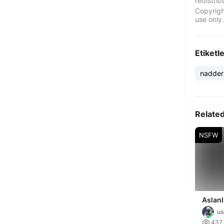
redistrib
Copyrigh
use only.
Etiketl
nadder
Relate
NSFW
Aslanl
us

437