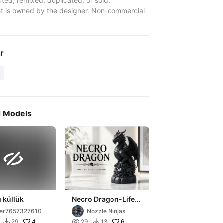
uted, remixed, duplicated, or sold.
t is owned by the designer. Non-commercial
er
d Models

ı küllük
Necro Dragon-Life
Or Death
er7657327610
Nozzle Ninjas
4

6
29
29
13

