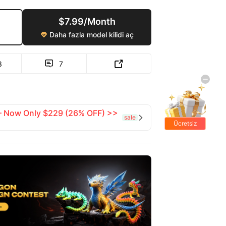
$7.99/Month
Daha fazla model kilidi aç

3
7


 — Now Only $229 (26% OFF) >>
sale

Ücretsiz
hediyeler