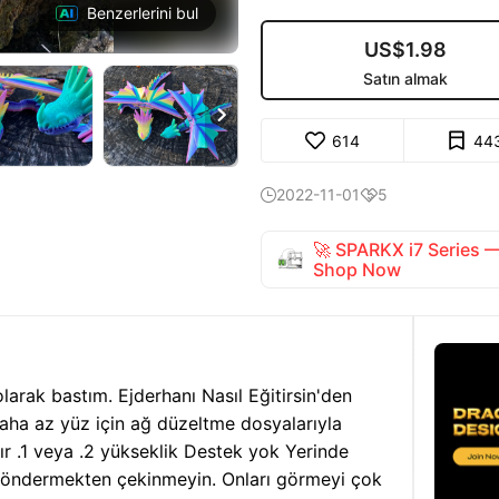
Benzerlerini bul
US$1.98
Satın almak

614
44
2022-11-01
5


🚀 SPARKX i7 Series
Shop Now
rak bastım. Ejderhanı Nasıl Eğitirsin'den
 daha az yüz için ağ düzeltme dosyalarıyla
atır .1 veya .2 yükseklik Destek yok Yerinde
i göndermekten çekinmeyin. Onları görmeyi çok