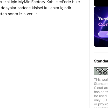
ıcı izni için MyMiniFactory Kabileleri'nde bize
 dosyalar sadece kişisel kullanım içindir.
n sonra izin verilir.
Standa
This wor
Standard
Cloud ar
has certa
be used 
only. 3D 
or physi