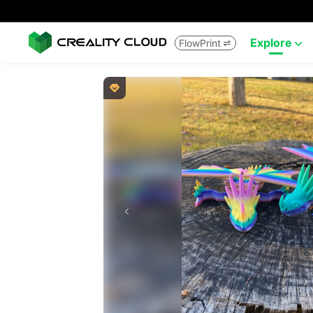
Explore
FlowPrint


