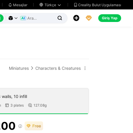
Creality Bulut Uygulaması
Mesajlar

Türkçe






Giriş Yap



Miniatures
Characters & Creatures


walls, 10 infill
m
3 plates
127.08g


200
