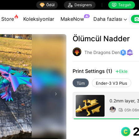

Ödül

Designers
Tezgah


AI
Store
Koleksiyonlar
MakeNow
Daha fazlası

Ölümcül Nadder
The Dragons Den
Print Settings (1)
Ekle

Tüm
Ender-3 V3 Plus
0.2mm layer, 3 
05h 06
