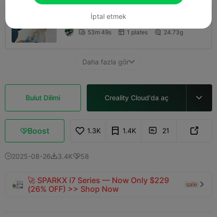
İptal etmek
0.2mm layer, 2 walls, 15% infill
53m 49s
1 plates
24.73g



Daha fazla gör

Bulut Dilimi
Creality Cloud'da aç

Boost
1.3K
1.4K
21



2025-08-26
3.4K
58



🚀 SPARKX i7 Series — Now Only $229
sale

(26% OFF) >> Shop Now