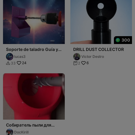
300
Soporte de taladro Guía y
DRILL DUST COLLECTOR
Colector de polvillo
lucas3
Victor Destro
24
6
33
2


Собиратель пыли для
дрели
DocKirill