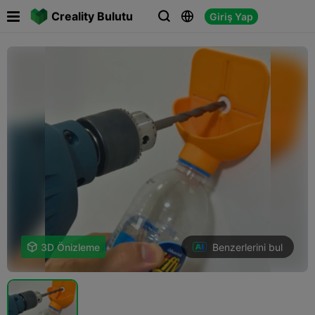

Creality Bulutu
Giriş Yap



Benzerlerini bul

3D Önizleme