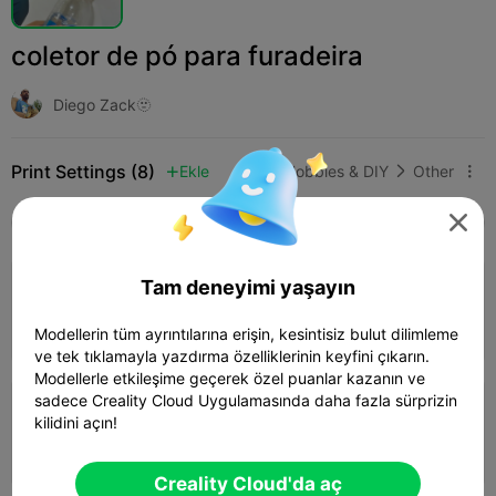
coletor de pó para furadeira
Diego Zack🫥
Print Settings (8)
Ekle
Hobbies & DIY
Other




Tüm
K2 Plus
K2 Pro
K2
K2 SE
SPARKX 
5.0

Tam deneyimi yaşayın
0.16mm layer, 2 walls, 8% infill
59m 13s
1 plates
23.89g



Modellerin tüm ayrıntılarına erişin, kesintisiz bulut dilimleme
ve tek tıklamayla yazdırma özelliklerinin keyfini çıkarın.
Modellerle etkileşime geçerek özel puanlar kazanın ve
sadece Creality Cloud Uygulamasında daha fazla sürprizin
0.16mm layer, 2 walls, 8% infill
kilidini açın!
58m 36s
1 plates
23.89g



Creality Cloud'da aç