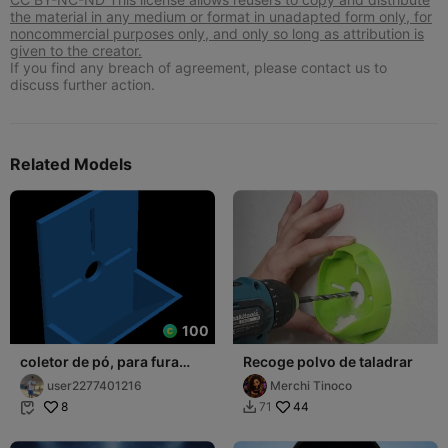
the material in any medium or format in unadapted form only, for
noncommercial purposes only, and only so long as attribution is
given to the creator.
If you find any breach of agreement, please contact us to
discuss further action.
Related Models
100
coletor de pó, para fura
Recoge polvo de taladrar
paredes
user2277401216
Merchi Tinoco
8
44
71

