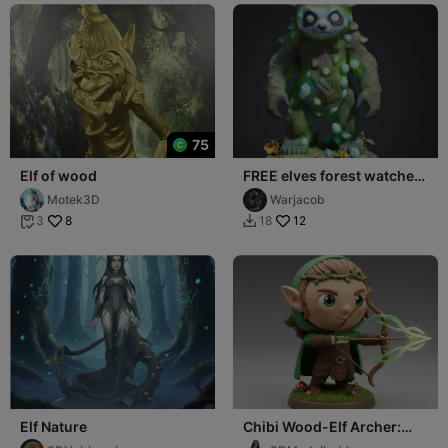
75
Elf of wood
FREE elves forest watcher
game rpg
Motek3D
Warjacob
8
12
3
18


Elf Nature
Chibi Wood-Elf Archer:
Spirit of the Forest