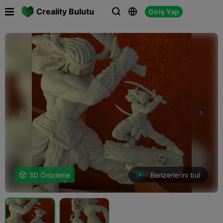

Creality Bulutu
Giriş Yap



Benzerlerini bul

3D Önizleme