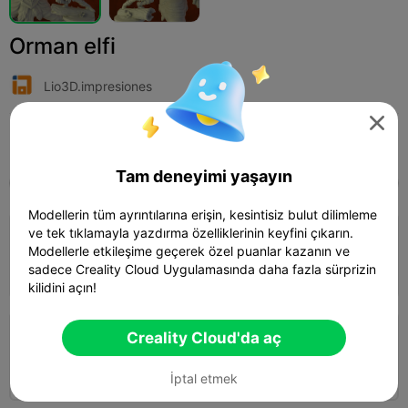
Orman elfi
Lio3D.impresiones

Print Settings (2)
Ekle
Miniatures
Characters & Creatures



Tam deneyimi yaşayın
Tüm
K2 Plus
K2 Pro
K2
K2 SE
SPARKX 
Modellerin tüm ayrıntılarına erişin, kesintisiz bulut dilimleme
ve tek tıklamayla yazdırma özelliklerinin keyfini çıkarın.
0.2mm layer, 2 walls, 15% infill
Modellerle etkileşime geçerek özel puanlar kazanın ve
01h 14m
1 plates
15.25g
sadece Creality Cloud Uygulamasında daha fazla sürprizin



kilidini açın!
Creality Cloud'da aç
0.2mm layer, 2 walls, 15% infill
01h 31m
1 plates
8.63g



İptal etmek