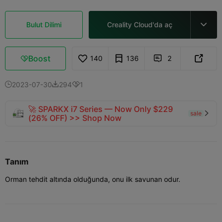
Bulut Dilimi
Creality Cloud'da aç

Boost
140
136
2



2023-07-30
294
1



🚀 SPARKX i7 Series — Now Only $229
sale

(26% OFF) >> Shop Now
Tanım
Orman tehdit altında olduğunda, onu ilk savunan odur.