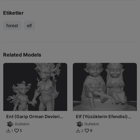
Etiketler
forest
elf
Related Models
Ent (Garip Orman Devleri)
Elf (Yüzüklerin Efendisi)
(Çocuk)
(Çocuk)
Gultekin
Gultekin
5
9
1
3

