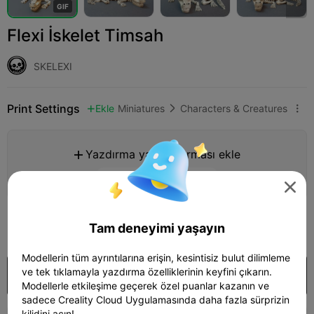
G
I
F
Flexi İskelet Timsah
SKELEXI
Print Settings
Ekle
Miniatures
Characters & Creatures



Yazdırma yapılandırması ekle

Daha fazla puan kazan

395
Tam deneyimi yaşayın

Modellerin tüm ayrıntılarına erişin, kesintisiz bulut dilimleme
ve tek tıklamayla yazdırma özelliklerinin keyfini çıkarın.
Satın almak
Modellerle etkileşime geçerek özel puanlar kazanın ve
sadece Creality Cloud Uygulamasında daha fazla sürprizin
kilidini açın!