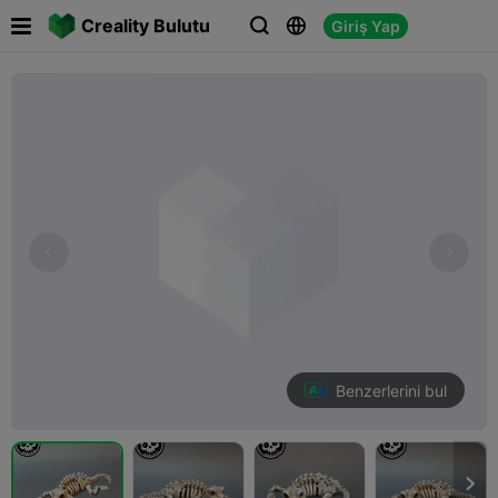

Creality Bulutu
Giriş Yap



Benzerlerini bul
