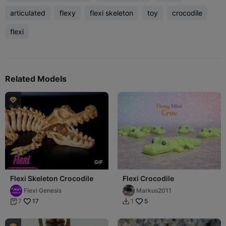
articulated
flexy
flexi skeleton
toy
crocodile
flexi
Related Models

G
I
F
Flexi Skeleton Crocodile
Flexi Crocodile
Flexi Genesis
Markus2011
17
5
7
1

