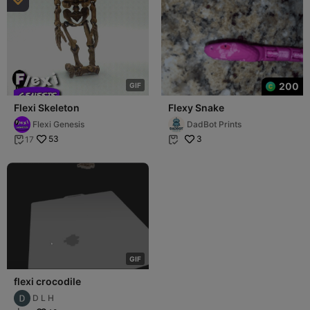

200
G
I
F
Flexi Skeleton
Flexy Snake
Flexi Genesis
DadBot Prints
53
3
17


G
I
F
flexi crocodile
D L H