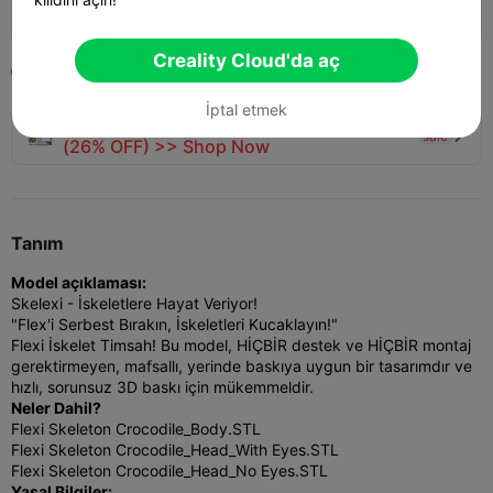
131
103
1


Creality Cloud'da aç
2025-01-24
5


İptal etmek
🚀 SPARKX i7 Series — Now Only $229
sale

(26% OFF) >> Shop Now
Tanım
Model açıklaması:
Skelexi - İskeletlere Hayat Veriyor!
"Flex'i Serbest Bırakın, İskeletleri Kucaklayın!"
Flexi İskelet Timsah! Bu model, HİÇBİR destek ve HİÇBİR montaj
gerektirmeyen, mafsallı, yerinde baskıya uygun bir tasarımdır ve
hızlı, sorunsuz 3D baskı için mükemmeldir.
Neler Dahil?
Flexi Skeleton Crocodile_Body.STL
Flexi Skeleton Crocodile_Head_With Eyes.STL
Flexi Skeleton Crocodile_Head_No Eyes.STL
Yasal Bilgiler: