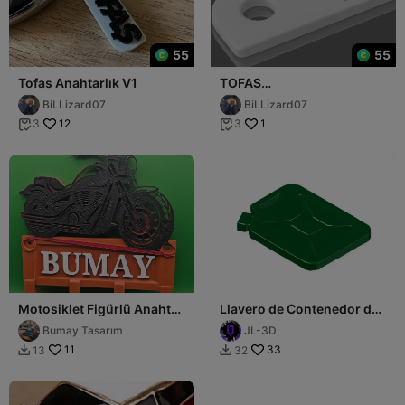
55
55
Tofas Anahtarlık V1
TOFAS
Keychain(Anahtarlık)
BiLLizard07
BiLLizard07
12
1
3
3


Motosiklet Figürlü Anahtar
Llavero de Contenedor de
Askı
Combustible
Bumay Tasarım
JL-3D
11
33
13
32

