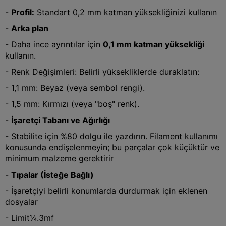
-
Profil:
Standart 0,2 mm katman yüksekliğinizi kullanın
-
Arka plan
- Daha ince ayrıntılar için
0,1 mm katman yüksekliği
kullanın.
- Renk Değişimleri: Belirli yüksekliklerde duraklatın:
- 1,1 mm: Beyaz (veya sembol rengi).
- 1,5 mm: Kırmızı (veya "boş" renk).
-
İşaretçi Tabanı ve Ağırlığı
- Stabilite için %80 dolgu ile yazdırın. Filament kullanımı
konusunda endişelenmeyin; bu parçalar çok küçüktür ve
minimum malzeme gerektirir
-
Tıpalar (İsteğe Bağlı)
- İşaretçiyi belirli konumlarda durdurmak için eklenen
dosyalar
- Limit¼.3mf