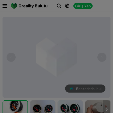

Creality Bulutu
Giriş Yap



Benzerlerini bul
