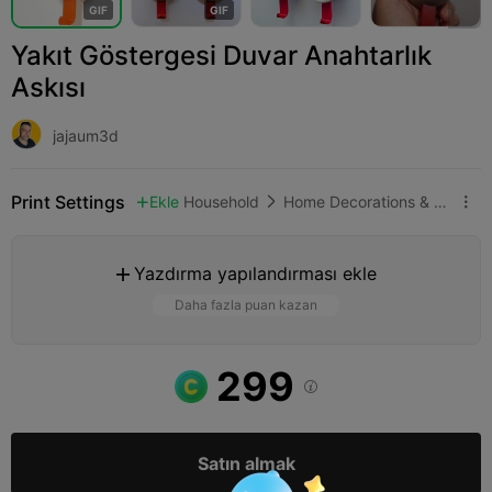
G
I
F
G
I
F
Yakıt Göstergesi Duvar Anahtarlık
Askısı
jajaum3d
Print Settings
Ekle
Household
Home Decorations & Ornaments



Yazdırma yapılandırması ekle

Daha fazla puan kazan
299

Satın almak