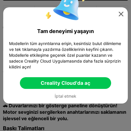
653
385
18



2022-12-09
5


Tam deneyimi yaşayın
🚀 SPARKX i7 Series — Now Only $229
Modellerin tüm ayrıntılarına erişin, kesintisiz bulut dilimleme
sale

(26% OFF) >> Shop Now
ve tek tıklamayla yazdırma özelliklerinin keyfini çıkarın.
Modellerle etkileşime geçerek özel puanlar kazanın ve
sadece Creality Cloud Uygulamasında daha fazla sürprizin
kilidini açın!
Tanım
Creality Cloud'da aç
Bunları da
beğenebilirsiniz: Hız ve RPM
İptal etmek
Anahtarlık Askısı
🚗 Duvarlarınızı bir gösterge paneline dönüştürün!
Motor sevginizi sergilerken anahtarlarınızı saklamanın
işlevsel ve eğlenceli bir yolu.
Baskı Talimatları