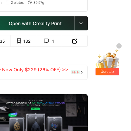
m
2 plates
89.97g


Open with Creality Print

135
132
1


 — Now Only $229 (26% OFF) >>
Ücretsiz
sale

hediyeler