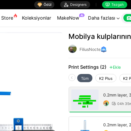

Ödül

Designers
Tezgah


AI
Store
Koleksiyonlar
MakeNow
Daha fazlası

Mobilya kulplarının
FiliusNocte
Print Settings (2)
Ekle

Tüm
K2 Plus
K2 
0.2mm layer, 3 
04h 35

0.2mm layer, 2 