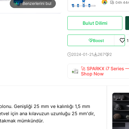
04h 44

Benzerlerini bul
Bulut Dilimi
Boost

2024-01-21
267
2



🚀 SPARKX i7 Series
Shop Now
ablonu. Genişliği 25 mm ve kalınlığı 1,5 mm
etvel için ana kılavuzun uzunluğu 25 mm'dir,
el takmak mümkündür.