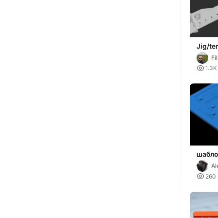
Jig/te
instal
Fi
handl

1.3K
шабл
Al
H

260