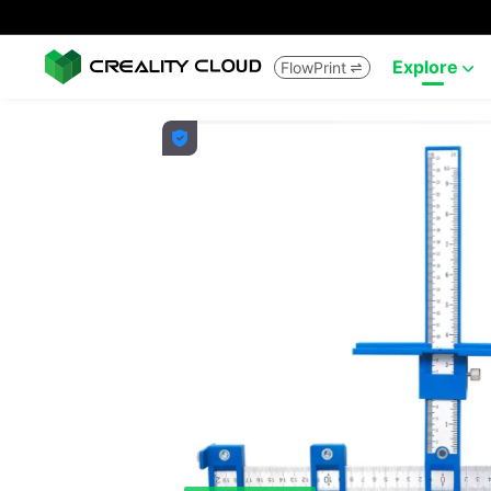
Explore
FlowPrint


