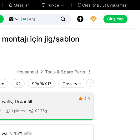
Creality Bulut Uygulaması
Mesajlar

Türkçe






Giriş Yap



 montajı için jig/şablon
Household
Tools & Spare Parts


Pro
K2
SPARKX i7
Creality Hi
K1 Max 2025_CFS-C
4.0

walls, 15% infill
m
1 plates
92.75g


walls, 15% infill