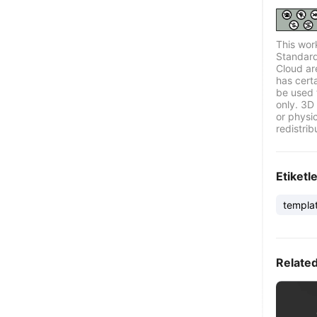
This wor
Standard
Cloud ar
has certa
be used 
only. 3D 
or physi
redistrib
Etiketl
templa
Relate