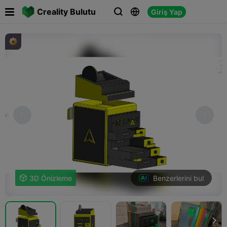

Creality Bulutu
Giriş Yap



Benzerlerini bul

3D Önizleme
