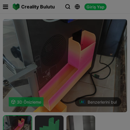

Creality Bulutu
Giriş Yap



Benzerlerini bul

3D Önizleme