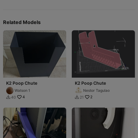
Related Models
K2 Poop Chute
K2 Poop Chute
Watson 1
Nestor Tagulao
4
2
40
21

