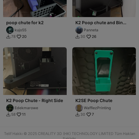
poop chute for k2
K2 Poop chute and Bin
Version2
kujo55
Panneta
20
26
78
30


K2 Poop Chute - Right Side
K2SE Poop Chute
Edekmarowe
WafflezPrinting
11
7
58
30


Telif Hakkı © 2025 CREALITY 3D (HK) TECHNOLOGY LIMITED Tüm Hakları
Saklıdır.