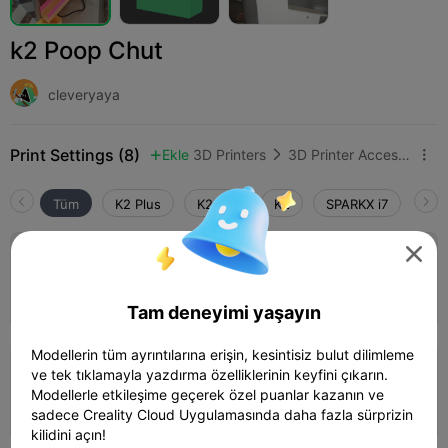
k2 Poop Chut
cleveryaya
Print Settings (8)
Ekle
3D Printers
3D Printer Accessories



Tüm
K2 Plus
K2 Pro
K2
SPARKX i7
Crea
4.4


0.2mm layer, 2 walls, 15% infill
Yazar
03h 17m
1 plates
141.15g



Tam deneyimi yaşayın
Modellerin tüm ayrıntılarına erişin, kesintisiz bulut dilimleme
4.5

Optimized/fast print, 0.32mm layer, 2
ve tek tıklamayla yazdırma özelliklerinin keyfini çıkarın.
walls, 15% infill
Modellerle etkileşime geçerek özel puanlar kazanın ve
02h 30m
1 plates
166.28g



sadece Creality Cloud Uygulamasında daha fazla sürprizin
kilidini açın!