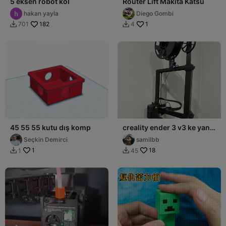
5 eksen robot kol
Router Lift Makita Katsu
hakan yayla
Diego Gombi
182
1
701
4


45 55 55 kutu dış komp
creality ender 3 v3 ke yan
flement desteği ve makara
Seçkin Demirci
samilbb
1
18
1
45

