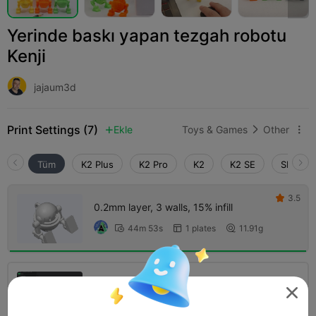
Yerinde baskı yapan tezgah robotu
Kenji
jajaum3d
Print Settings (7)
Ekle
Toys & Games
Other



Tüm
K2 Plus
K2 Pro
K2
K2 SE
SPARKX 
3.5

0.2mm layer, 3 walls, 15% infill
44m 53s
1 plates
11.91g



0.2mm layer, 2 walls, 15% infill

26m 12s
1 plates
9.22g


