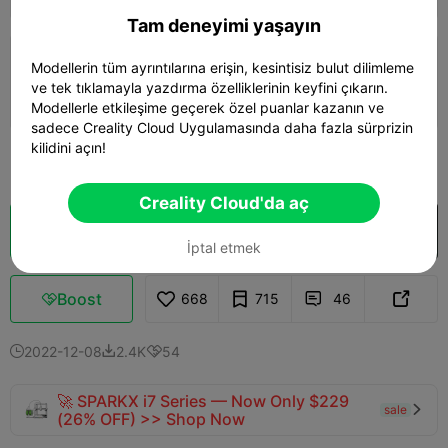
Tam deneyimi yaşayın
0.2mm layer, 3 walls, 15% infill, Painted
Modellerin tüm ayrıntılarına erişin, kesintisiz bulut dilimleme
seam
ve tek tıklamayla yazdırma özelliklerinin keyfini çıkarın.
40m 32s
1 plates
10.93g



Modellerle etkileşime geçerek özel puanlar kazanın ve
sadece Creality Cloud Uygulamasında daha fazla sürprizin
kilidini açın!
Daha fazla gör

Creality Cloud'da aç
Bulut Dilimi
Creality Cloud'da aç

İptal etmek
Boost
668
715
46



2022-12-08
2.4K
54



🚀 SPARKX i7 Series — Now Only $229
sale

(26% OFF) >> Shop Now