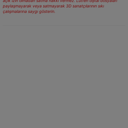
açık izin olmadan satma hakkı vermez. Lütfen dijital dosyaları
paylaşmayarak veya satmayarak 3D sanatçılarının sıkı
çalışmalarına saygı gösterin.