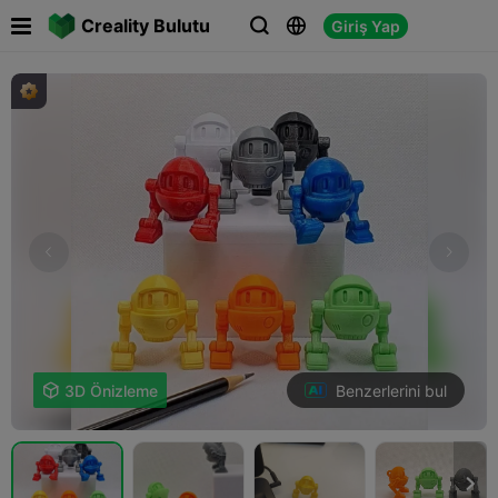

Creality Bulutu
Giriş Yap



Benzerlerini bul

3D Önizleme
