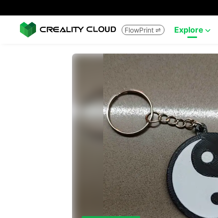
Explore
FlowPrint

