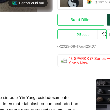
19m 53s

Benzerlerini bul
Bulut Dilimi
Boost

2025-08-17
425
7



🚀 SPARKX i7 Series
Shop Now
ico símbolo Yin Yang, cuidadosamente
cado en material plástico con acabado tipo
o y negro para representar el equilibrio