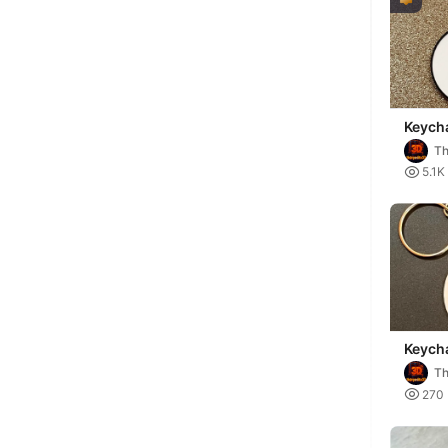
Keych
Th

5.1K
Keych
Lover
Th

270