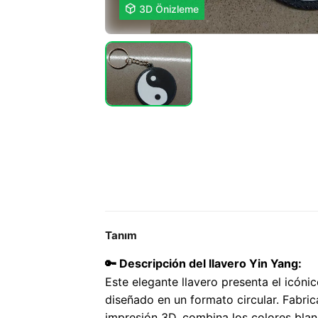

3D Önizleme
Tanım
🔑 Descripción del llavero Yin Yang:
Este elegante llavero presenta el icón
diseñado en un formato circular. Fabri
impresión 3D, combina los colores blanc