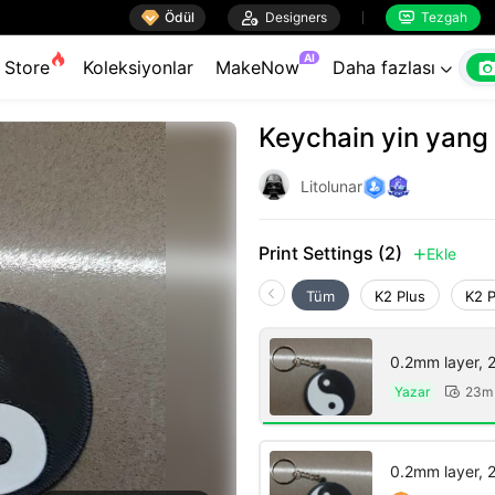

Ödül

Designers
Tezgah


AI
Store
Koleksiyonlar
MakeNow
Daha fazlası

Keychain yin yang
Litolunar
Print Settings (2)
Ekle

Tüm
K2 Plus
K2 
0.2mm layer, 2 
Yazar
23m

0.2mm layer, 2 