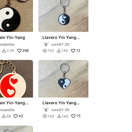
ain Yin-Yang
Llavero Yin Yang
coeur 2
orpedito
coreXY 3D
298

73
2.3K
120
144


ain Yin-Yang
Llavero Yin Yang
s
coeur
orpedito
coreXY 3D
42

75
89
140
140

