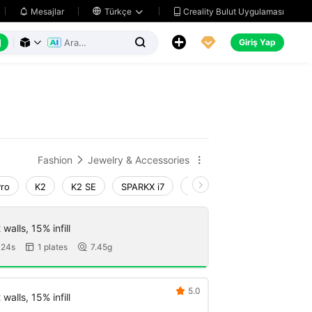
Creality Bulut Uygulaması
Mesajlar

Türkçe






Giriş Yap



Fashion
Jewelry & Accessories


Pro
K2
K2 SE
SPARKX i7
Creality Hi
Ender-3 V4
walls, 15% infill
 24s
1 plates
7.45g


5.0

walls, 15% infill