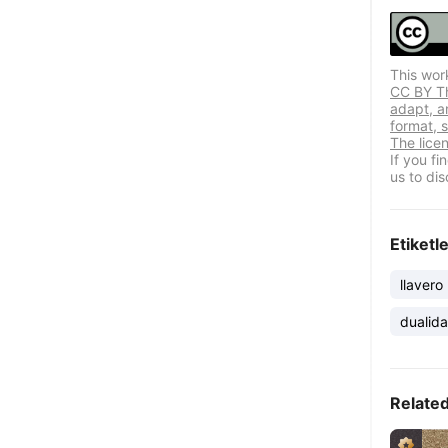
This wor
CC BY Thi
adapt, a
format, s
The lice
If you f
us to dis
Etiketl
llavero
dualid
Relate