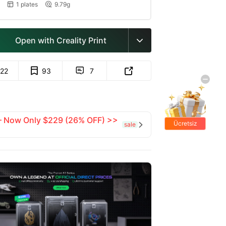
1 plates
9.79g


Open with Creality Print

122
93
7


 — Now Only $229 (26% OFF) >>
Ücretsiz
sale

hediyeler