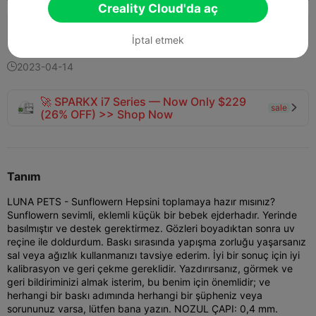
Creality Cloud'da aç
132
55
4


İptal etmek
2023-04-14

🚀 SPARKX i7 Series — Now Only $229
sale

(26% OFF) >> Shop Now
Tanım
LUNA PETS - Sunflowern Hepsini toplamaya hazır mısınız?
Sunflowern sevimli, eklemli küçük bir bebek ejderhadır. Yerinde
basılmıştır ve destek gerektirmez. Gözleri boyadıktan sonra uv
reçine ile doldurdum. Baskı sırasında yapışma zorluğu yaşarsanız
sal veya ağızlık kullanmanızı tavsiye ederim. İyi bir sonuç için iyi
kalibrasyon ve geri çekme gereklidir. Yazdırırsanız, görmek ve
geri bildiriminizi almak isterim, bu benim için önemlidir; ve
herhangi bir baskı adımında herhangi bir şüpheniz veya
sorununuz varsa, lütfen bana yazın. NOZUL ÇAPI: 0,4 mm.