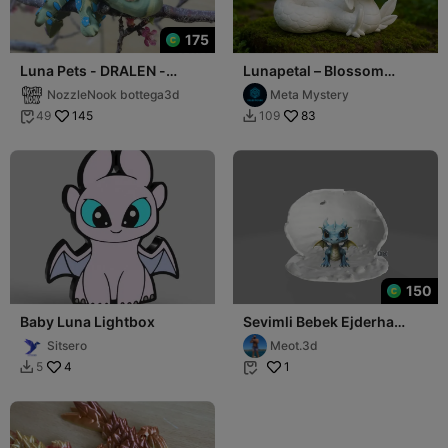
175
Luna Pets - DRALEN -
Lunapetal – Blossom
Articulated Tiny Dragon
Serpent of the Grove
NozzleNook bottega3d
Meta Mystery
145
83
49
109


150
Baby Luna Lightbox
Sevimli Bebek Ejderha
Yumurtadan Çıkma
Sitsero
Meot.3d
4
1
5

