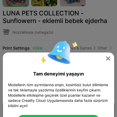
LUNA PETS COLLECTION -
Sunflowern - eklemli bebek ejderha
NozzleNook bottega3d
Print Settings
Ekle
Toys & Games
Other




Yazdırma yapılandırması ekle

Daha fazla puan kazan
Tam deneyimi yaşayın
Modellerin tüm ayrıntılarına erişin, kesintisiz bulut dilimleme
175
ve tek tıklamayla yazdırma özelliklerinin keyfini çıkarın.

Modellerle etkileşime geçerek özel puanlar kazanın ve
sadece Creality Cloud Uygulamasında daha fazla sürprizin
kilidini açın!
Satın almak