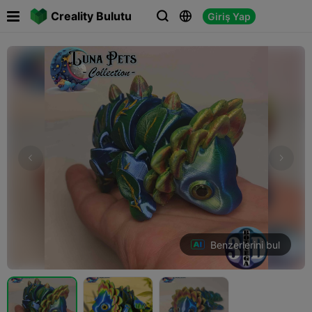

Creality Bulutu
Giriş Yap



Benzerlerini bul