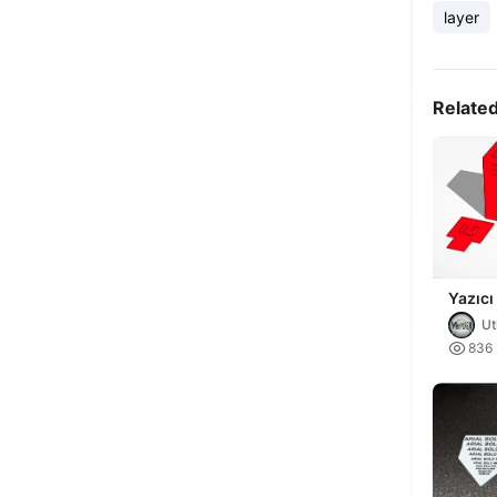
layer
Relate
Yazıcı
Testi
Ut

836