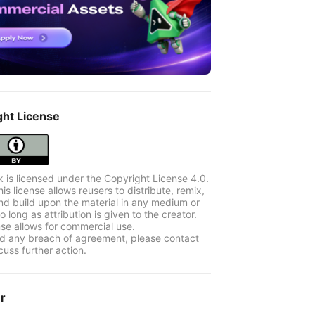
ght License
k is licensed under the Copyright License 4.0.
s license allows reusers to distribute, remix,
nd build upon the material in any medium or
o long as attribution is given to the creator.
nse allows for commercial use.
ind any breach of agreement, please contact
cuss further action.
er