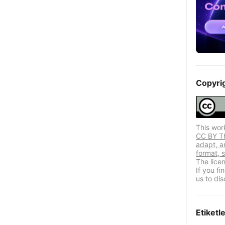
Copyri
This wor
CC BY Thi
adapt, a
format, s
The lice
If you f
us to dis
Etiketl