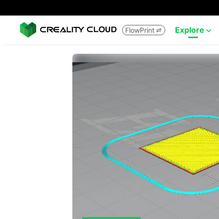
Explore
FlowPrint

