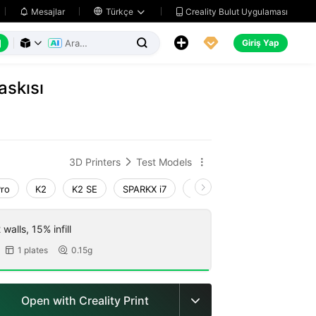
Creality Bulut Uygulaması
Mesajlar

Türkçe






Giriş Yap



askısı
3D Printers
Test Models


Pro
K2
K2 SE
SPARKX i7
Creality Hi
Ender-3 V4
walls, 15% infill
1 plates
0.15g


Open with Creality Print
