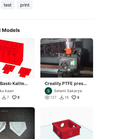
test
print
d Models
 Baskı Kalite
Creality PTFE press-
fitting geçici çözüm
ku kaan
Selami Sakarya
8

4
7
127
18

