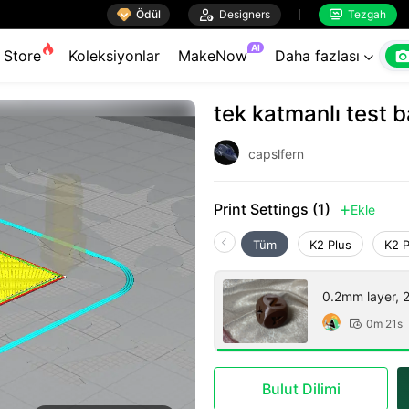

Ödül

Designers
Tezgah


AI
Store
Koleksiyonlar
MakeNow
Daha fazlası

tek katmanlı test b
capslfern
Print Settings (1)
Ekle

Tüm
K2 Plus
K2 
0.2mm layer, 2 
0m 21s

Bulut Dilimi