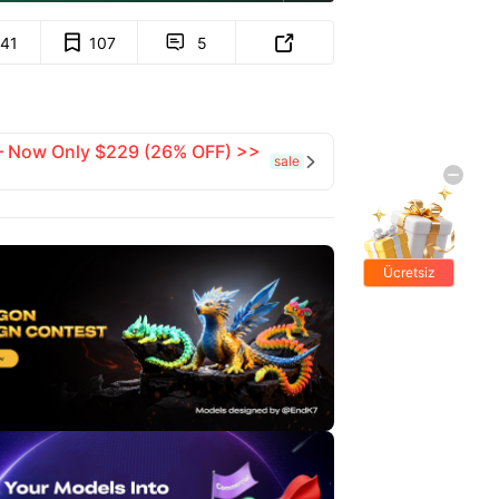
141
107
5


 — Now Only $229 (26% OFF) >>
sale

Ücretsiz
hediyeler