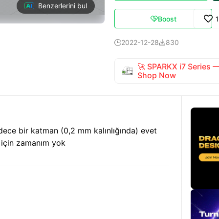
Benzerlerini bul
Boost

2022-12-28
830


🚀 SPARKX i7 Series
Shop Now
dece bir katman (0,2 mm kalınlığında) evet
k için zamanım yok