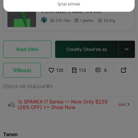
İptal etmek
0.2mm layer, 2 walls, 15% infill
01h 15m
1 plates
36.91g



Bulut Dilimi
Creality Cloud'da aç

Boost
120
113
6



2023-08-25
504
3



🚀 SPARKX i7 Series — Now Only $229
sale

(26% OFF) >> Shop Now
Tanım