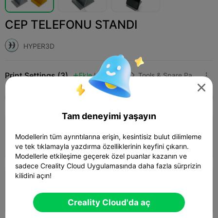
CEP TELEFONU STANDI
HYPER3D
Print Settings (3)
Ekle
Household
Tools & Spare Parts




Tüm
K2 Plus
K2 Pro
K2
K2 SE
SPARKX 
Tam deneyimi yaşayın
4.3

0.2mm layer, 3 walls, 15% infill
Modellerin tüm ayrıntılarına erişin, kesintisiz bulut dilimleme
57m 19s
1 plates
37.58g



ve tek tıklamayla yazdırma özelliklerinin keyfini çıkarın.
Modellerle etkileşime geçerek özel puanlar kazanın ve
sadece Creality Cloud Uygulamasında daha fazla sürprizin
kilidini açın!
0.2mm layer, 2 walls, 15% infill
01h 38m
1 plates
36.76g



Creality Cloud'da aç