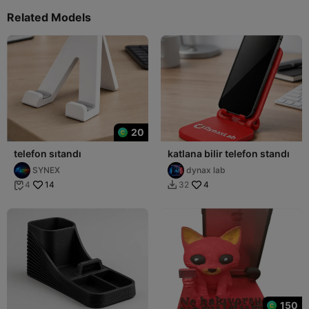
Related Models
20
telefon sıtandı
katlana bilir telefon standı
SYNEX
dynax lab
14
4
4
32


150