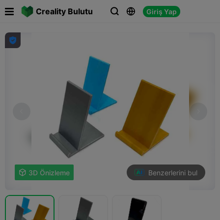

Creality Bulutu
Giriş Yap




Benzerlerini bul

3D Önizleme