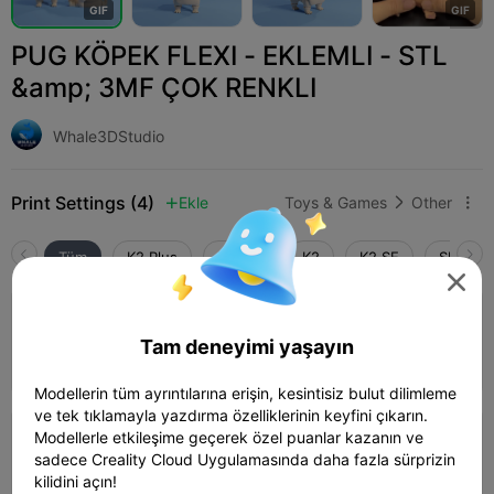
G
I
F
G
I
F
PUG KÖPEK FLEXI - EKLEMLI - STL
&amp; 3MF ÇOK RENKLI
Whale3DStudio
Print Settings (4)
Ekle
Toys & Games
Other



Tüm
K2 Plus
K2 Pro
K2
K2 SE
SPARKX 

5.0

0.12mm layer, 2 walls, 15% infill
Tam deneyimi yaşayın
01h 36m
1 plates
14.83g



Modellerin tüm ayrıntılarına erişin, kesintisiz bulut dilimleme
ve tek tıklamayla yazdırma özelliklerinin keyfini çıkarın.
Modellerle etkileşime geçerek özel puanlar kazanın ve
0.12mm layer, 2 walls, 15% infill
sadece Creality Cloud Uygulamasında daha fazla sürprizin
07h 46m
3 plates
111.09g



kilidini açın!