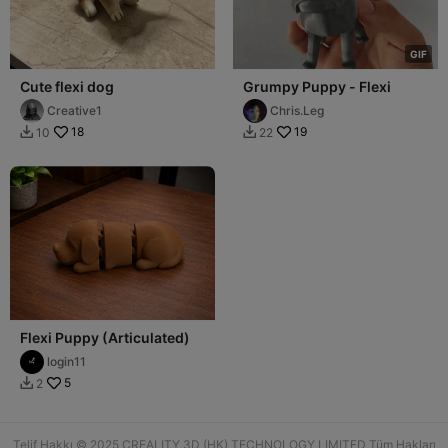
G
I
F
Cute flexi dog
Grumpy Puppy - Flexi
Creative1
Chris.Leg
18
19
10
22


Flexi Puppy (Articulated)
login11
5
2

Telif Hakkı © 2025 CREALITY 3D (HK) TECHNOLOGY LIMITED Tüm Hakları