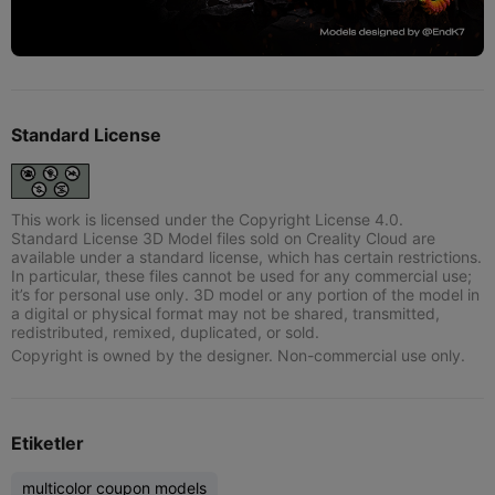
Standard License
This work is licensed under the Copyright License 4.0.
Standard License 3D Model files sold on Creality Cloud are
available under a standard license, which has certain restrictions.
In particular, these files cannot be used for any commercial use;
it’s for personal use only. 3D model or any portion of the model in
a digital or physical format may not be shared, transmitted,
redistributed, remixed, duplicated, or sold.
Copyright is owned by the designer. Non-commercial use only.
Etiketler
multicolor coupon models