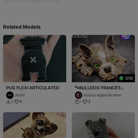
Related Models
310
PUG FLEXI ARTICULATED
🐾BULLDOG FRANCÉS
FLEXIBLE STL Y 3MF NO
Jlo3d
studios digital Brother
SOPPORTS🐾
6
3
2
1

