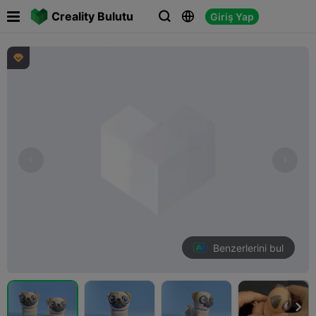

Creality Bulutu
Giriş Yap




Benzerlerini bul
