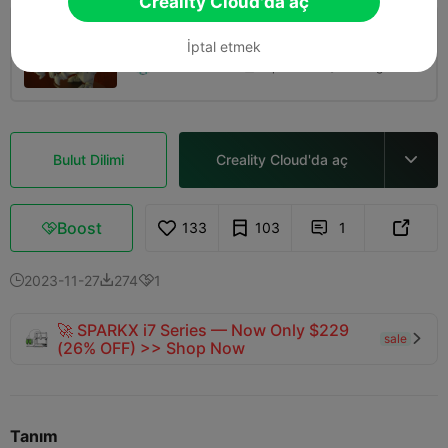
Creality Cloud'da aç
0.2mm layer, 2 walls, 15% infill
İptal etmek
21h 20m
3 plates
217.23g



Bulut Dilimi
Creality Cloud'da aç

Boost
133
103
1



2023-11-27
274
1



🚀 SPARKX i7 Series — Now Only $229
sale

(26% OFF) >> Shop Now
Tanım