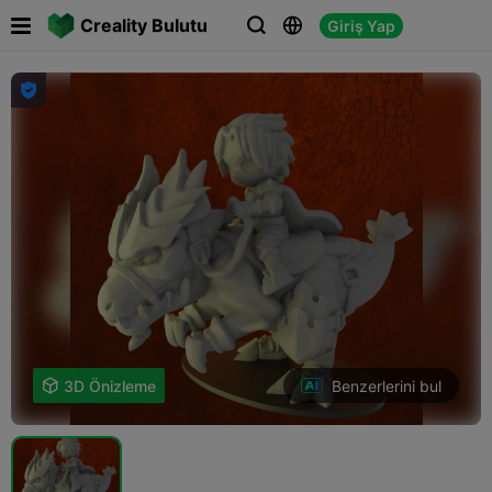

Creality Bulutu
Giriş Yap




Benzerlerini bul

3D Önizleme