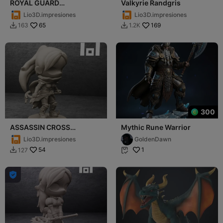
ROYAL GUARD
Valkyrie Randgris
(RAGNAROK ONLINE)
Lio3D.impresiones
Lio3D.impresiones
65
169
163
1.2K


300
ASSASSIN CROSS
Mythic Rune Warrior
(FEMALE) (RAGNAROK
Lio3D.impresiones
GoldenDawn
ONLINE)
54
1
127


