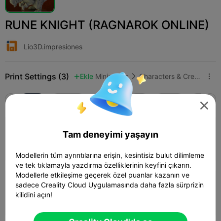
RUNE KNIGHT (RAGNAROK ONLINE)
Lio3D.impresiones
Print Settings (3)
Ekle
Miniatures
Characters & Creatures



Tüm
K2 Plus
K2 Pro
K2
K2 SE
SPARKX 

4.0

0.2mm layer, 3 walls, 15% infill
Tam deneyimi yaşayın
03h 50m
1 plates
69.82g



Modellerin tüm ayrıntılarına erişin, kesintisiz bulut dilimleme
ve tek tıklamayla yazdırma özelliklerinin keyfini çıkarın.
Modellerle etkileşime geçerek özel puanlar kazanın ve
0.2mm layer, 3 walls, 15% infill
sadece Creality Cloud Uygulamasında daha fazla sürprizin
kilidini açın!
18h 07m
3 plates
296.27g


