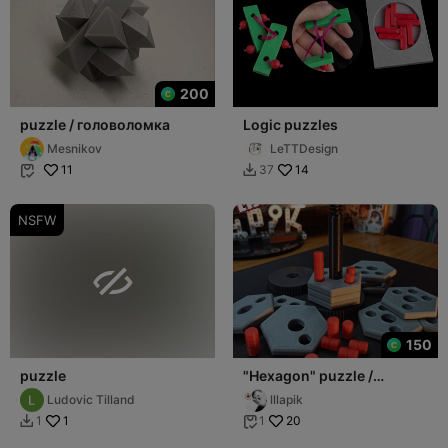
200
puzzle / головоломка
Logic puzzles
Mesnikov
LeTTDesign
11
14
37


NSFW

150
puzzle
"Hexagon" puzzle /
Головоломка "Гексагон"
Ludovic Tilland
lllapik
1
20
1
1

