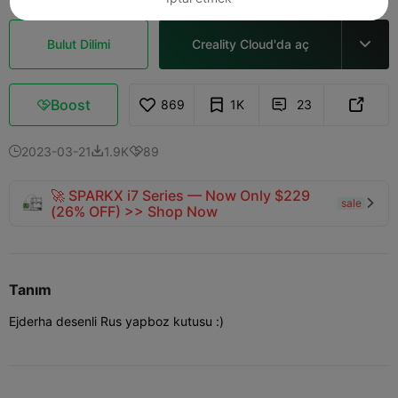
Bulut Dilimi
Creality Cloud'da aç

Boost
869
1K
23



2023-03-21
1.9K
89



🚀 SPARKX i7 Series — Now Only $229
sale

(26% OFF) >> Shop Now
Tanım
Ejderha desenli Rus yapboz kutusu :)