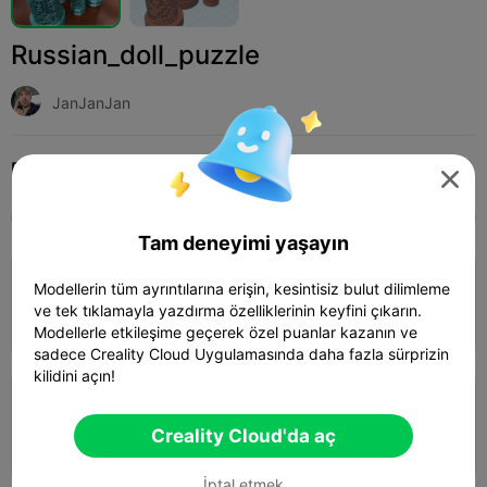
Russian_doll_puzzle
JanJanJan
Print Settings (2)
Ekle
Toys & Games
Board Games & Card Games




Tüm
K2 Plus
K2 Pro
K2
K2 SE
SPARKX 
Tam deneyimi yaşayın
3.5

0.2mm layer, 2 walls, 15% infill
Modellerin tüm ayrıntılarına erişin, kesintisiz bulut dilimleme
ve tek tıklamayla yazdırma özelliklerinin keyfini çıkarın.
05h 37m
1 plates
60.45g



Modellerle etkileşime geçerek özel puanlar kazanın ve
sadece Creality Cloud Uygulamasında daha fazla sürprizin
kilidini açın!
0.2mm layer, 2 walls, 15% infill
Creality Cloud'da aç
04h 02m
1 plates
70.43g



İptal etmek