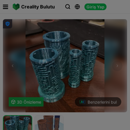

Creality Bulutu
Giriş Yap




Benzerlerini bul

3D Önizleme