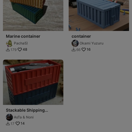
Marine container
container
Pacha5)
Okami Yuzuru
48
16
179
66


Stackable Shipping
Containers 🚢 Organizador
AsTa & Noni
Modular Indust.
14
17
