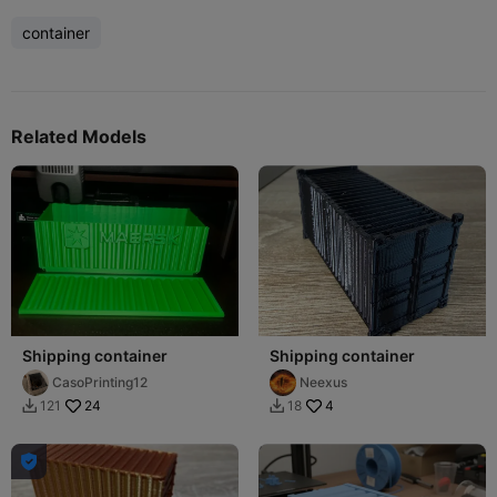
container
Related Models
Shipping container
Shipping container
CasoPrinting12
Neexus
24
4
121
18


