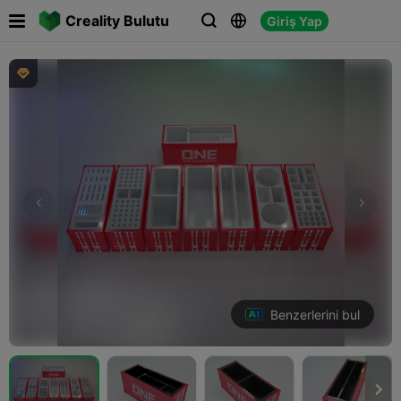

Creality Bulutu
Giriş Yap




Benzerlerini bul
