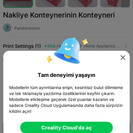
Nakliye Konteynerinin Konteyneri
Pandoranium
Print Settings (1)
Ekle
Household
Home Appliance Accessories




Tüm
Ender-3 V3 Plus
Tam deneyimi yaşayın
0.2mm layer, 2 walls, 10 infill
Modellerin tüm ayrıntılarına erişin, kesintisiz bulut dilimleme
7d 14h
10 plates


ve tek tıklamayla yazdırma özelliklerinin keyfini çıkarın.
Modellerle etkileşime geçerek özel puanlar kazanın ve
300
sadece Creality Cloud Uygulamasında daha fazla sürprizin

kilidini açın!
Creality Cloud'da aç
$7.99/Month
US$2.97