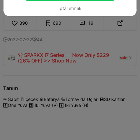
Daha fazla model kilidi aç
Satın almak

İptal etmek
890
690
19


2022-07-22
44


🚀 SPARKX i7 Series — Now Only $229
sale

(26% OFF) >> Shop Now
Tanım
✏ Sabit 🥛İçecek 🔋Batarya 🔩Tornavida Uçları 💾SD Kartlar
1️⃣One Yuva 2️⃣ İki Yuva (V) 2️⃣ İki Yuva (H)