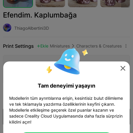
Efendim. Kaplumbağa
ThiagoAlbertini3D
Print Settings
Ekle
Miniatures
Characters & Creatures



Yazdırma yapılandırması ekle


Daha fazla puan kazan
Tam deneyimi yaşayın
200

Modellerin tüm ayrıntılarına erişin, kesintisiz bulut dilimleme
ve tek tıklamayla yazdırma özelliklerinin keyfini çıkarın.
Modellerle etkileşime geçerek özel puanlar kazanın ve
sadece Creality Cloud Uygulamasında daha fazla sürprizin
Satın almak
kilidini açın!