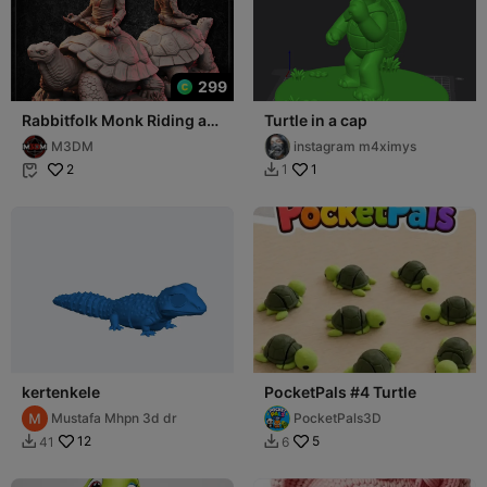
299
Rabbitfolk Monk Riding a
Turtle in a cap
Giant Tortoise
M3DM
instagram m4ximys
2
1
1


kertenkele
PocketPals #4 Turtle
Mustafa Mhpn 3d dr
PocketPals3D
12
5
41
6

