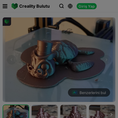

Creality Bulutu
Giriş Yap



Benzerlerini bul
