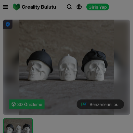

Creality Bulutu
Giriş Yap




Benzerlerini bul

3D Önizleme