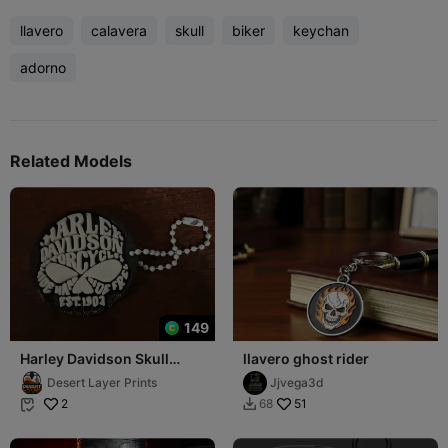
llavero
calavera
skull
biker
keychan
adorno
Related Models
149
Harley Davidson Skull
llavero ghost rider
Keychain, Ride Hard, Ride
Desert Layer Prints
Jjvega3d
Free
2
51
68

