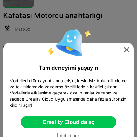
Kafatası Motorcu anahtarlığı
Matb3d
Print Settings (3)
Ekle
Fashion
Jewelry & Accessories




Tüm
K2 Plus
K2 Pro
K2
K2 SE
SPARKX 
Tam deneyimi yaşayın
4.0

Modellerin tüm ayrıntılarına erişin, kesintisiz bulut dilimleme
0.2mm layer, 3 walls, 15% infill
ve tek tıklamayla yazdırma özelliklerinin keyfini çıkarın.
01h 17m
1 plates
37.00g



Modellerle etkileşime geçerek özel puanlar kazanın ve
sadece Creality Cloud Uygulamasında daha fazla sürprizin
kilidini açın!
0.2mm layer, 2 walls, 15% infill
Creality Cloud'da aç
01h 28m
1 plates
38.27g



İptal etmek