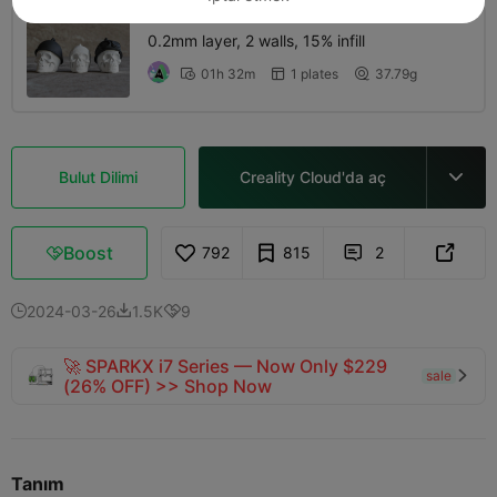
0.2mm layer, 2 walls, 15% infill
01h 32m
1 plates
37.79g



Bulut Dilimi
Creality Cloud'da aç

Boost
792
815
2



2024-03-26
1.5K
9



🚀 SPARKX i7 Series — Now Only $229
sale

(26% OFF) >> Shop Now
Tanım