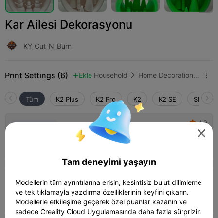
Kar Ailesi Dekorasyonu
KY_Cut_N_Burn
Print Settings (6)
Ekle
Household
Home Decorations & Ornaments



Tüm
K2 Plus
K2 Pro
K2
K2 SE
SPARKX 
4.0

0.2mm layer, 3 walls, 15% infill

03h 09m
1 plates
97.11g



Tam deneyimi yaşayın
0.2mm layer, 2 walls, 10% infill
Modellerin tüm ayrıntılarına erişin, kesintisiz bulut dilimleme
ve tek tıklamayla yazdırma özelliklerinin keyfini çıkarın.
08h 21m
1 plates
156.03g



Modellerle etkileşime geçerek özel puanlar kazanın ve
sadece Creality Cloud Uygulamasında daha fazla sürprizin