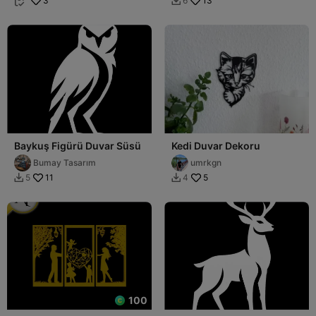
3
13
6


Baykuş Figürü Duvar Süsü
Kedi Duvar Dekoru
Bumay Tasarım
umrkgn
11
5
5
4


100