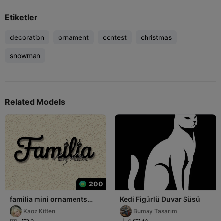
Etiketler
decoration
ornament
contest
christmas
snowman
Related Models
200
familia mini ornaments
Kedi Figürlü Duvar Süsü
spanish wall art home
Kaoz Kitten
Bumay Tasarım
decor