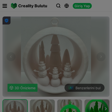

Creality Bulutu
Giriş Yap




Benzerlerini bul

3D Önizleme
