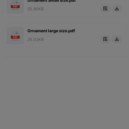
Ornament Small size.pdf
25.86KB


Ornament large size.pdf
26.03KB

