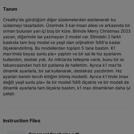
Tanım
Creality'de gördüğüm diğer süslemelerden esinlenerek bu
süslemeyi tasarladım. Üzerinde 3 kar-insan ailesi ve arkasında bir
orman bulunan yarı içi boş bir küre. Birinde Merry Christmas 2023
yazan, diğerinde ise yazmayan 2 model var. Elimdeki 2 farklı
baskıda tam boy model ve yeşil olan orijinalinin %66'sı kadar
ölçeklendirilmiş. Bu modellerden toplam 5 tane bastım. K1
max'ımda beyaz sunlu pla+ yaptım ve bir sal ile hız ayarlarını
kullandım, destek yok. Az miktarda telleşme vardı, bunu bir ısı
tabancasından hızlı bir patlama ile hallettim. Ayrıca k1 max'te
dinamik ayarlarla, bir sal kullanarak, desteksiz yazdırdım. Hız
ayarları benim tercih ettiğim bitmiş modeldi. Ayrıca k1'imde (max
değil) yeşil sunlu pla+ ile bir modeli %66 ölçekte ve bir modeli de
dinamik ayarlarla tam ölçekte bastım, k1 max dinamikten daha iyi
çalıştı.
Instruction Files